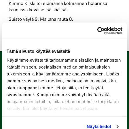
Kimmo Kiiski löi elämänsä kolmannen holarinsa
kauniissa keväisessä säässä.
Suisto väylä 9. Mailana rauta 8.
Oikein paljon Onnea Kimmo!
Tämä sivusto käyttää evästeitä
Käytämme evästeitä tarjoamamme sisällön ja mainosten
räätälöimiseen, sosiaalisen median ominaisuuksien
tukemiseen ja kävijämäärämme analysoimiseen. Lisäksi
jaamme sosiaalisen median, mainosalan ja analytiikka-
alan kumppaneillemme tietoja siitä, miten käytät
sivustoamme. Kumppanimme voivat yhdistää näitä
tietoja muihin tietoihin, joita olet antanut heille tai joita on
kerätty, kun olet käyttänyt heidän palvelujaan.
Porin Golfkerho ry
Kalaforniantie 178, 28100 Pori
Näytä tiedot
caddie-master@kalafornia.com