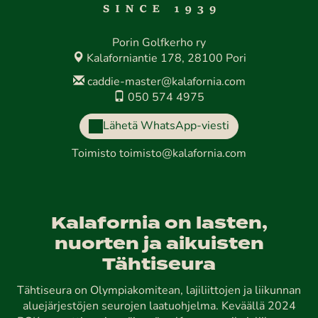
Porin Golfkerho ry
Kalaforniantie 178, 28100 Pori
caddie-master@kalafornia.com
050 574 4975
Lähetä WhatsApp-viesti
Toimisto
toimisto@kalafornia.com
Kalafornia on lasten,
nuorten ja aikuisten
Tähtiseura
Tähtiseura on Olympiakomitean, lajiliittojen ja liikunnan
aluejärjestöjen seurojen laatuohjelma. Keväällä 2024