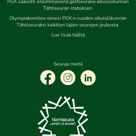
PGK saavutti ensimmäisenä golfseurana aikuisliikunnan
Tähtiseuran statuksen.
Olympiakomitea nimesi PGK:n vuoden aikuisliikunnan
Tähtiseuraksi kaikkien lajien seurojen joukosta.
Lue lisää täältä
Seuraa meitä