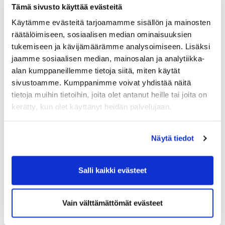
Tämä sivusto käyttää evästeitä
PGK:n miesten ja naisten seuran mestaruudesta pelataan
21.-23.8.2026
Käytämme evästeitä tarjoamamme sisällön ja mainosten
räätälöimiseen, sosiaalisen median ominaisuuksien
03.08.
tukemiseen ja kävijämäärämme analysoimiseen. Lisäksi
Tule töihin Kalafornian asiakaspalveluun
jaamme sosiaalisen median, mainosalan ja analytiikka-
alan kumppaneillemme tietoja siitä, miten käytät
03.08.
sivustoamme. Kumppanimme voivat yhdistää näitä
Golfshop Open 27r
tietoja muihin tietoihin, joita olet antanut heille tai joita on
kerätty, kun olet käyttänyt heidän palvelujaan.
Tulevat tapahtumat
Näytä tiedot
10.08.
Salli kaikki evästeet
Green Card kurssi Ma 10.8. klo 17-21
10.08.
Vain välttämättömät evästeet
Pariskuntagolf 5/7
11.08.