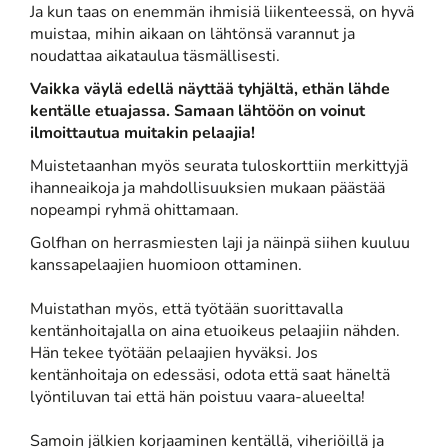
Ja kun taas on enemmän ihmisiä liikenteessä, on hyvä
muistaa, mihin aikaan on lähtönsä varannut ja
noudattaa aikataulua täsmällisesti.
Vaikka väylä edellä näyttää tyhjältä, ethän lähde
kentälle etuajassa. Samaan lähtöön on voinut
ilmoittautua muitakin pelaajia!
Muistetaanhan myös seurata tuloskorttiin merkittyjä
ihanneaikoja ja mahdollisuuksien mukaan päästää
nopeampi ryhmä ohittamaan.
Golfhan on herrasmiesten laji ja näinpä siihen kuuluu
kanssapelaajien huomioon ottaminen.
Muistathan myös, että työtään suorittavalla
kentänhoitajalla on aina etuoikeus pelaajiin nähden.
Hän tekee työtään pelaajien hyväksi. Jos
kentänhoitaja on edessäsi, odota että saat häneltä
lyöntiluvan tai että hän poistuu vaara-alueelta!
Samoin jälkien korjaaminen kentällä, viheriöillä ja