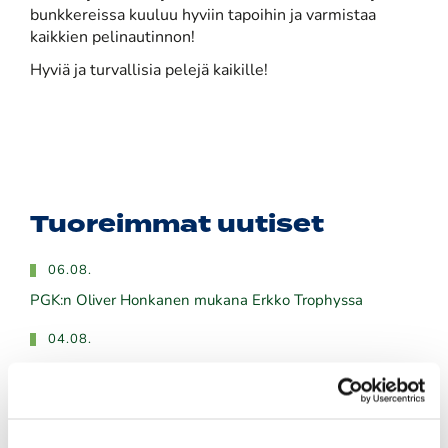
bunkkereissa kuuluu hyviin tapoihin ja varmistaa
kaikkien pelinautinnon!
Hyviä ja turvallisia pelejä kaikille!
Tuoreimmat uutiset
06.08.
PGK:n Oliver Honkanen mukana Erkko Trophyssa
04.08.
Ilmoittaudu heti!
​​​​​​​Senioreiden seuraottelu SHG - PGK 13.8.2026.
03.08.