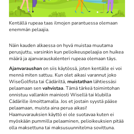
Kentällä rupeaa taas ilmojen parantuessa olemaan
enemmän pelaajia.
Näin kauden alkaessa on hyvä muistaa muutama
perusjuttu, varsinkin kun pelioikeuspelaajia on huikea
määrä ja ajanvarauskalenteri rupeaa olemaan täys.
Ajanvaraushan
on siis käytössä, joten kentälle ei voi
mennä miten sattuu. Kun olet aikasi varannut joko
WiseGolfista tai Cädäriltä,
muistathan
lähtiessäsi
pelaamaan sen
vahvistaa
. Tämä tärkeä toimintohan
onnistuu vallankin mainiosti Wisellä tai klubilla
Cädärille ilmoittamalla. Jos et jostain syystä pääse
pelaamaan, muista aina perua aikasi!
Haamuvarauksien käyttö ei ole suotavaa kuten ei
myöskään pummilla pelaaminen, pelioikeuksien pitää
olla maksettuna tai maksusuunnitelma sovittuna.