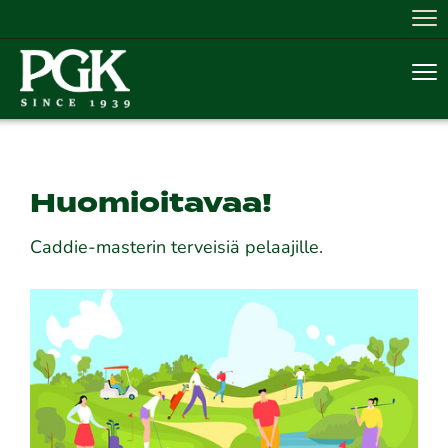
Nav
Nav
Huomioitavaa!
Caddie-masterin terveisiä pelaajille.