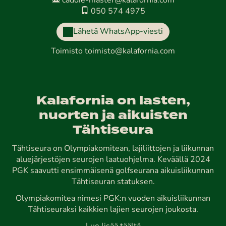
caddie-master@kalafornia.com
050 574 4975
Lähetä WhatsApp-viesti
Toimisto
toimisto@kalafornia.com
Kalafornia on lasten,
nuorten ja aikuisten
Tähtiseura
Tähtiseura on Olympiakomitean, lajiliittojen ja liikunnan
aluejärjestöjen seurojen laatuohjelma. Keväällä 2024
PGK saavutti ensimmäisenä golfseurana aikuisliikunnan
Tähtiseuran statuksen.
Olympiakomitea nimesi PGK:n vuoden aikuisliikunnan
Tähtiseuraksi kaikkien lajien seurojen joukosta.