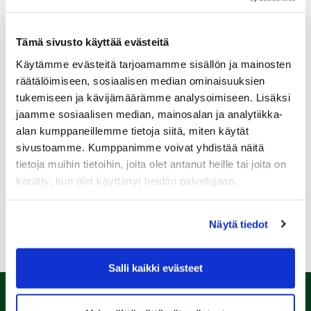
3. Siirry S-käyttäjätilillä kohtaan Asiakasomistajuus ja
valitse sieltä Kannustajat.
Tämä sivusto käyttää evästeitä
4. Valitse tuettavien seurojen listasta Porin Golfkerho
Käytämme evästeitä tarjoamamme sisällön ja mainosten
ja klikkaa "Ilmoittaudu Kannustajaksi"
räätälöimiseen, sosiaalisen median ominaisuuksien
Voit liittyä Kannustajaksi myös asioimalla
tukemiseen ja kävijämäärämme analysoimiseen. Lisäksi
asiakaspalvelupisteessä
jaamme sosiaalisen median, mainosalan ja analytiikka-
Prisma Länsi-Porissa tai Mikkolassa, Sokos
alan kumppaneillemme tietoja siitä, miten käytät
Satakunnassa, S-market Huittisissa tai S-market
sivustoamme. Kumppanimme voivat yhdistää näitä
Kankaanpäässä. Varaathan mukaasi voimassa olevan
tietoja muihin tietoihin, joita olet antanut heille tai joita on
kuvallisen henkilöllisyystodistuksen. Katso
kerätty, kun olet käyttänyt heidän palvelujaan.
aukioloajat: s-pankki.fi/toimipaikat.
Lisätietoa:
Näytä tiedot
www.satakunnanosuuskauppa.fi/kannustajat
Salli kaikki evästeet