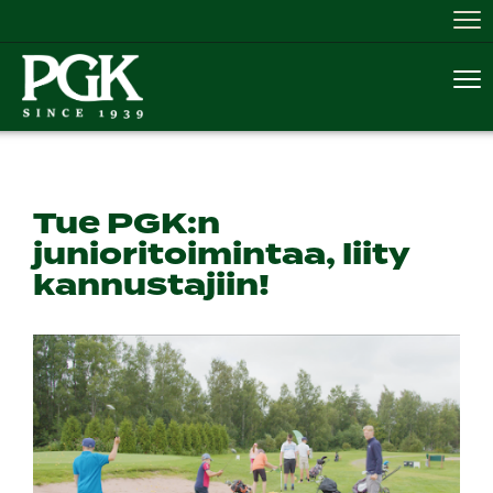
Nav
Nav
Tue PGK:n
junioritoimintaa, liity
kannustajiin!