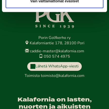
Vain välttämättömät evästeet
Porin Golfkerho ry
Kalaforniantie 178, 28100 Pori
caddie-master@kalafornia.com
050 574 4975
Lähetä WhatsApp-viesti
Toimisto
toimisto@kalafornia.com
Kalafornia on lasten,
nuorten ja aikuisten