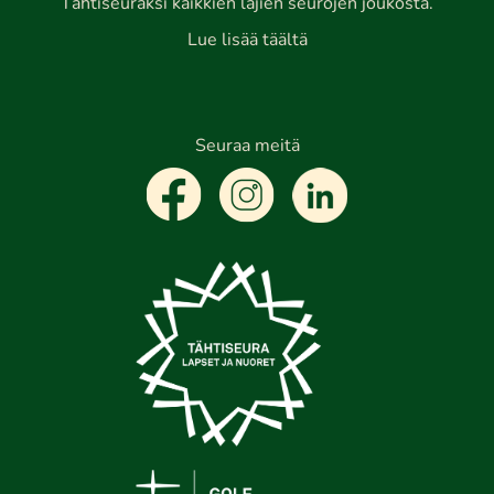
Tähtiseuraksi kaikkien lajien seurojen joukosta.
Lue lisää täältä
Seuraa meitä