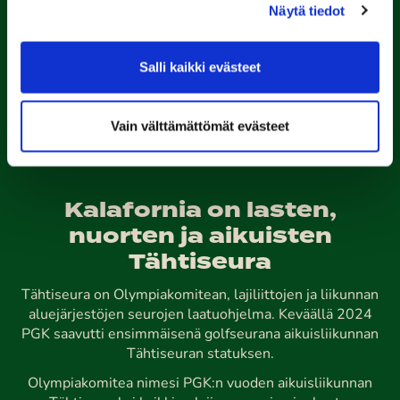
Kalaforniantie 178, 28100 Pori
Näytä tiedot
caddie-master@kalafornia.com
050 574 4975
Salli kaikki evästeet
Lähetä WhatsApp-viesti
Toimisto
toimisto@kalafornia.com
Vain välttämättömät evästeet
Kalafornia on lasten,
nuorten ja aikuisten
Tähtiseura
Tähtiseura on Olympiakomitean, lajiliittojen ja liikunnan
aluejärjestöjen seurojen laatuohjelma. Keväällä 2024
PGK saavutti ensimmäisenä golfseurana aikuisliikunnan
Tähtiseuran statuksen.
Olympiakomitea nimesi PGK:n vuoden aikuisliikunnan