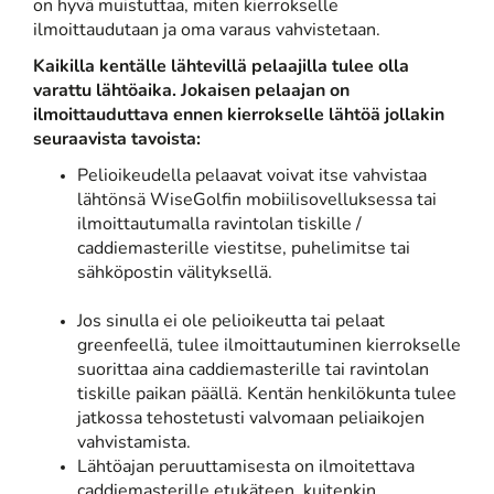
on hyvä muistuttaa, miten kierrokselle
ilmoittaudutaan ja oma varaus vahvistetaan.
Kaikilla kentälle lähtevillä pelaajilla tulee olla
varattu lähtöaika. Jokaisen pelaajan on
ilmoittauduttava ennen kierrokselle lähtöä jollakin
seuraavista tavoista:
Pelioikeudella pelaavat voivat itse vahvistaa
lähtönsä WiseGolfin mobiilisovelluksessa tai
ilmoittautumalla ravintolan tiskille /
caddiemasterille viestitse, puhelimitse tai
sähköpostin välityksellä.
Jos sinulla ei ole pelioikeutta tai pelaat
greenfeellä, tulee ilmoittautuminen kierrokselle
suorittaa aina caddiemasterille tai ravintolan
tiskille paikan päällä. Kentän henkilökunta tulee
jatkossa tehostetusti valvomaan peliaikojen
vahvistamista.​​​​​​​
Lähtöajan peruuttamisesta on ilmoitettava
caddiemasterille etukäteen, kuitenkin