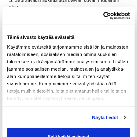
3. Seuraavaksi aukeaa alla olevan kuvan mukainen
sivu
4. Paina kohdasta "vahvista" niin lähtösi tulee
vahvistetuksi
5. Jos haluat peruuttaa varaamasi ajan, Paina punaista
Tämä sivusto käyttää evästeitä
rastia, niin aikasi peruuntuu. Peruutus tulee tehdä 2h
Käytämme evästeitä tarjoamamme sisällön ja mainosten
ennen lähtöaikaasi. Jos et muista tai ehdi niin soita
räätälöimiseen, sosiaalisen median ominaisuuksien
caddiemasterille ja peru aika. p. 050 574 4975.
tukemiseen ja kävijämäärämme analysoimiseen. Lisäksi
Kiitos!
jaamme sosiaalisen median, mainosalan ja analytiikka-
alan kumppaneillemme tietoja siitä, miten käytät
Kiitos kun vahvistat ajan, mukavia pelejä!
sivustoamme. Kumppanimme voivat yhdistää näitä
tietoja muihin tietoihin, joita olet antanut heille tai joita on
kerätty, kun olet käyttänyt heidän palvelujaan.
Näytä tiedot
Salli kaikki evästeet