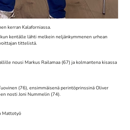
en kerran Kalaforniassa.
 kun kentälle lähti melkein neljänkymmenen urhean
ttajan tittelistä.
allille nousi Markus Railamaa (67) ja kolmantena kisassa
Tuovinen (76), ensimmäisenä perintöprinssinä Oliver
en nosti Joni Nummelin (74).
en Mattotyö