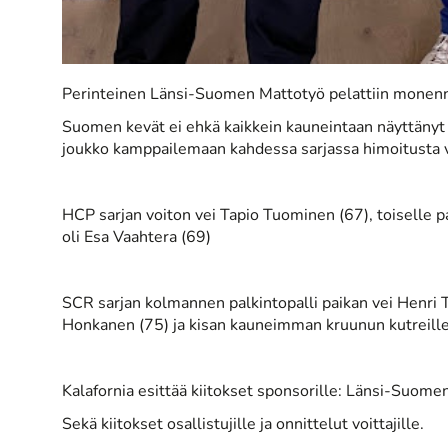
Perinteinen Länsi-Suomen Mattotyö pelattiin monenn
Suomen kevät ei ehkä kaikkein kauneintaan näyttänyt
joukko kamppailemaan kahdessa sarjassa himoitusta voi
HCP sarjan voiton vei Tapio Tuominen (67), toiselle p
oli Esa Vaahtera (69)
SCR sarjan kolmannen palkintopalli paikan vei Henri 
Honkanen (75) ja kisan kauneimman kruunun kutreille
Kalafornia esittää kiitokset sponsorille: Länsi-Suom
Sekä kiitokset osallistujille ja onnittelut voittajille.