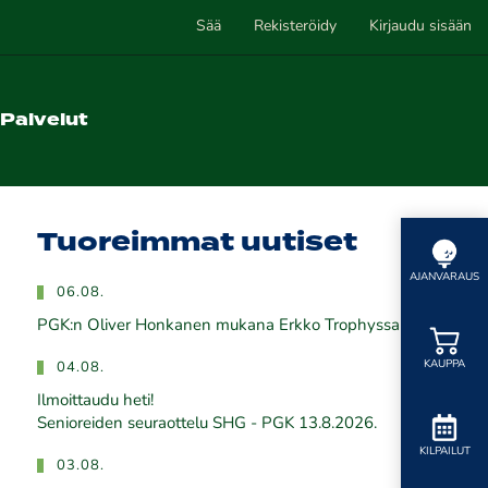
Sää
Rekisteröidy
Kirjaudu sisään
Palvelut
Tuoreimmat uutiset
AJANVARAUS
06.08.
PGK:n Oliver Honkanen mukana Erkko Trophyssa
KAUPPA
04.08.
Ilmoittaudu heti!
​​​​​​​Senioreiden seuraottelu SHG - PGK 13.8.2026.
KILPAILUT
03.08.