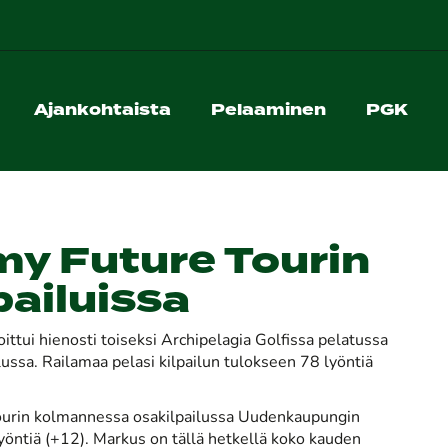
Ajankohtaista
Pelaaminen
PGK
y Future Tourin
ailuissa
ttui hienosti toiseksi Archipelagia Golfissa pelatussa
ussa. Railamaa pelasi kilpailun tulokseen 78 lyöntiä
ourin kolmannessa osakilpailussa Uudenkaupungin
lyöntiä (+12). Markus on tällä hetkellä koko kauden