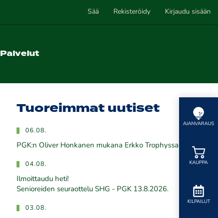
Sää
Rekisteröidy
Kirjaudu sisään
Palvelut
Tuoreimmat uutiset
AJANVARAUS
06.08.
PGK:n Oliver Honkanen mukana Erkko Trophyssa
KAUPPA
04.08.
Ilmoittaudu heti!
​​​​​​​Senioreiden seuraottelu SHG - PGK 13.8.2026.
KILPAILUT
03.08.