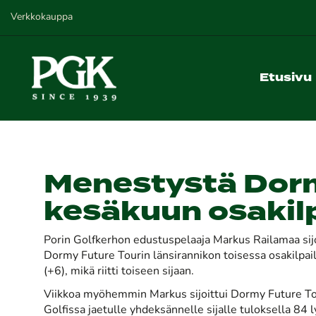
Verkkokauppa
Etusivu
Menestystä Dorm
kesäkuun osakilp
Porin Golfkerhon edustuspelaaja Markus Railamaa sijoi
Dormy Future Tourin länsirannikon toisessa osakilpail
(+6), mikä riitti toiseen sijaan.
Viikkoa myöhemmin Markus sijoittui Dormy Future T
Golfissa jaetulle yhdeksännelle sijalle tuloksella 84 