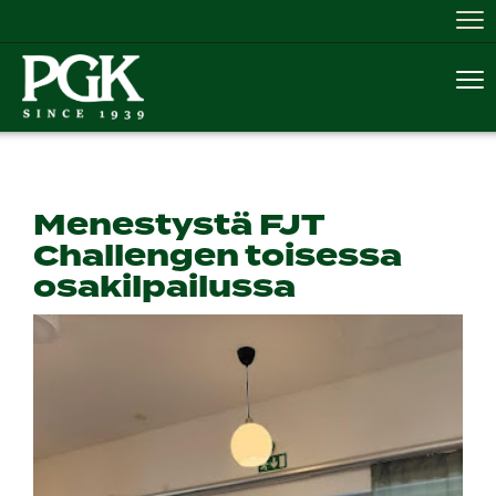
Nav
Nav
Menestystä FJT
Challengen toisessa
osakilpailussa