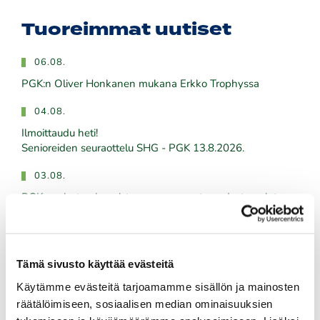
Tuoreimmat uutiset
06.08.
PGK:n Oliver Honkanen mukana Erkko Trophyssa
04.08.
Ilmoittaudu heti!
​​​​​​​Senioreiden seuraottelu SHG - PGK 13.8.2026.
03.08.
PGK:n miesten ja naisten seuran mestaruudesta pelataan
21.-23.8.2026
03.08.
Tule töihin Kalafornian asiakaspalveluun
Tämä sivusto käyttää evästeitä
Käytämme evästeitä tarjoamamme sisällön ja mainosten
03.08.
räätälöimiseen, sosiaalisen median ominaisuuksien
Golfshop Open 27r