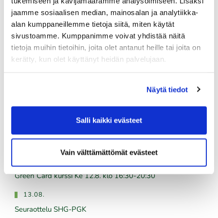
tukemiseen ja kävijämäärämme analysoimiseen. Lisäksi
jaamme sosiaalisen median, mainosalan ja analytiikka-
alan kumppaneillemme tietoja siitä, miten käytät
Tulevat tapahtumat
sivustoamme. Kumppanimme voivat yhdistää näitä
tietoja muihin tietoihin, joita olet antanut heille tai joita on
kerätty, kun olet käyttänyt heidän palvelujaan.
10.08.
Green Card kurssi Ma 10.8. klo 17-21
Näytä tiedot
10.08.
Pariskuntagolf 5/7
Salli kaikki evästeet
11.08.
Senioritiistai 12
Vain välttämättömät evästeet
12.08.
Green Card kurssi Ke 12.8. klo 16:30-20:30
13.08.
Seuraottelu SHG-PGK