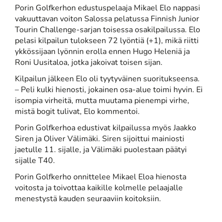
Porin Golfkerhon edustuspelaaja Mikael Elo nappasi
vakuuttavan voiton Salossa pelatussa Finnish Junior
Tourin Challenge-sarjan toisessa osakilpailussa. Elo
pelasi kilpailun tulokseen 72 lyöntiä (+1), mikä riitti
ykkössijaan lyönnin erolla ennen Hugo Heleniä ja
Roni Uusitaloa, jotka jakoivat toisen sijan.
Kilpailun jälkeen Elo oli tyytyväinen suoritukseensa.
– Peli kulki hienosti, jokainen osa-alue toimi hyvin. Ei
isompia virheitä, mutta muutama pienempi virhe,
mistä bogit tulivat, Elo kommentoi.
Porin Golfkerhoa edustivat kilpailussa myös Jaakko
Siren ja Oliver Välimäki. Siren sijoittui mainiosti
jaetulle 11. sijalle, ja Välimäki puolestaan päätyi
sijalle T40.
Porin Golfkerho onnittelee Mikael Eloa hienosta
voitosta ja toivottaa kaikille kolmelle pelaajalle
menestystä kauden seuraaviin koitoksiin.