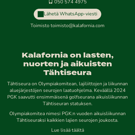
050 574 4975
Lähetä WhatsApp-viesti
Toimisto
toimisto@kalafornia.com
Kalafornia on lasten,
nuorten ja aikuisten
Tähtiseura
Tähtiseura on Olympiakomitean, lajiliittojen ja liikunnan
aluejärjestöjen seurojen laatuohjelma. Keväällä 2024
PGK saavutti ensimmäisenä golfseurana aikuisliikunnan
Tähtiseuran statuksen.
Olympiakomitea nimesi PGK:n vuoden aikuisliikunnan
Tähtiseuraksi kaikkien lajien seurojen joukosta.
Lue lisää täältä