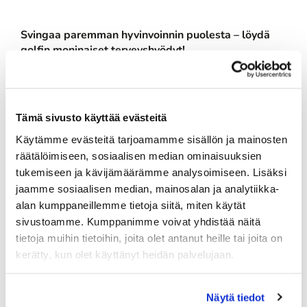
Svingaa paremman hyvinvoinnin puolesta – löydä
golfin moninaiset terveyshyödyt!
Golf on mitä mainion koko perheen yhteinen
harrastus. Iästä ja taitotasosta riippumatta, kaikki
perheenjäsenet voivat nauttia luonnossa
Tämä sivusto käyttää evästeitä
liikkumisesta ja pelaamisesta.
Käytämme evästeitä tarjoamamme sisällön ja mainosten
Golfseurat ja golfkentät ympäristöineen tarjoavat
räätälöimiseen, sosiaalisen median ominaisuuksien
kaikille perheenjäsenille mielekästä tekemistä. Nyt
haluamme tarjota erityisesti naisille ja tytöille
tukemiseen ja kävijämäärämme analysoimiseen. Lisäksi
mahdollisuuden tutustua golfiin. Tervetuloa äidit ja
jaamme sosiaalisen median, mainosalan ja analytiikka-
tyttäret, kummitädit- ja lapset, mummit ja mummin
alan kumppaneillemme tietoja siitä, miten käytät
silmäterät!
sivustoamme. Kumppanimme voivat yhdistää näitä
tietoja muihin tietoihin, joita olet antanut heille tai joita on
Tilaisuuteen voi ilmoittautua naiset ja tytöt ikään
kerätty, kun olet käyttänyt heidän palvelujaan.
katsomatta.
Tiesitkö että golf on kohtuukuormitteista liikuntaa,
Näytä tiedot
jolla on runsaasti fyysisiä terveyshyötyjä.