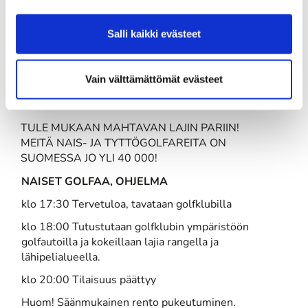
Golfkierroksen aikana kertyvällä kävelyllä on
positiivisia vaikutuksia sydän- ja
Salli kaikki evästeet
verenkiertoelimistön toimintaan sekä metaboliseen
aineenvaihduntaan. Golf tuottaa positiivisia tunteita,
auttaa stressin hallinnassa. Luonto on lähellä ja
Vain välttämättömät evästeet
yhteisöllisyys on hyvä motivaatio liikkumiselle.
TULE MUKAAN MAHTAVAN LAJIN PARIIN!
MEITÄ NAIS- JA TYTTÖGOLFAREITA ON
SUOMESSA JO YLI 40 000!
NAISET GOLFAA, OHJELMA
klo 17:30 Tervetuloa, tavataan golfklubilla
klo 18:00 Tutustutaan golfklubin ympäristöön
golfautoilla ja kokeillaan lajia rangella ja
lähipelialueella.
klo 20:00 Tilaisuus päättyy
Huom! Säänmukainen rento pukeutuminen.