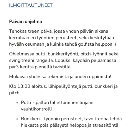
ILMOITTAUTUNEET
Päivän ohjelma
Tehokas treenipäivä, jossa yhden päivän aikana
kerrataan eri lyöntien perusteet, sekä keskitytään
hyvään osumaan ja kuinka tehdä golfista helppoa ;)
Ohjelmassa putti, bunkkerilyönti, pitch-lyönnit sekä
svingitreeni rangella. Lopuksi käydään pelaamassa
par3 kenttä pienellä twistillä.
Mukavaa yhdessä tekemistä ja uuden oppimista!
Klo 13:00 aloitus, lähipelilyöntejä putti, bunkkeri ja
pitch
Putti - pallon lähettäminen linjaan,
vauhtikontrolli
Bunkkeri - lyönnin perusteet, tavoitteena tehdä
hiekasta pois pääsystä helppoa ja stressitöntä