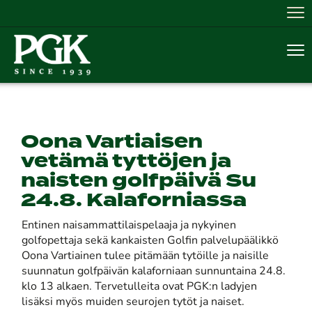
Nav
Nav
Oona Vartiaisen
vetämä tyttöjen ja
naisten golfpäivä Su
24.8. Kalaforniassa
Entinen naisammattilaispelaaja ja nykyinen
golfopettaja sekä kankaisten Golfin palvelupäälikkö
Oona Vartiainen tulee pitämään tytöille ja naisille
suunnatun golfpäivän kalaforniaan sunnuntaina 24.8.
klo 13 alkaen. Tervetulleita ovat PGK:n ladyjen
lisäksi myös muiden seurojen tytöt ja naiset.