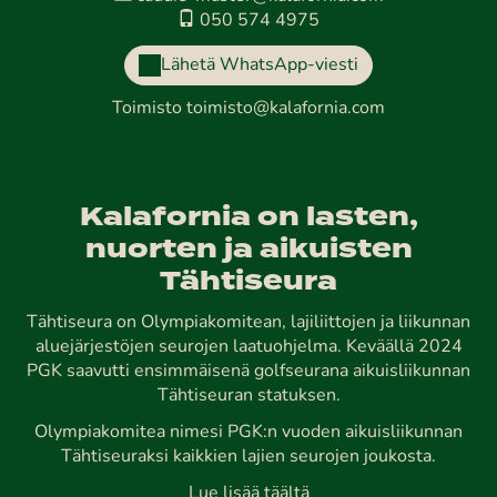
050 574 4975
Lähetä WhatsApp-viesti
Toimisto
toimisto@kalafornia.com
Kalafornia on lasten,
nuorten ja aikuisten
Tähtiseura
Tähtiseura on Olympiakomitean, lajiliittojen ja liikunnan
aluejärjestöjen seurojen laatuohjelma. Keväällä 2024
PGK saavutti ensimmäisenä golfseurana aikuisliikunnan
Tähtiseuran statuksen.
Olympiakomitea nimesi PGK:n vuoden aikuisliikunnan
Tähtiseuraksi kaikkien lajien seurojen joukosta.
Lue lisää täältä