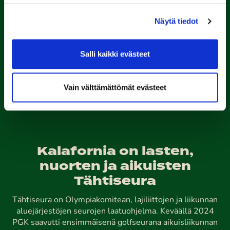
Näytä tiedot
Porin Golfkerho ry
Kalaforniantie 178, 28100 Pori
caddie-master@kalafornia.com
Salli kaikki evästeet
050 574 4975
Lähetä WhatsApp-viesti
Vain välttämättömät evästeet
Toimisto
toimisto@kalafornia.com
Kalafornia on lasten,
nuorten ja aikuisten
Tähtiseura
Tähtiseura on Olympiakomitean, lajiliittojen ja liikunnan
aluejärjestöjen seurojen laatuohjelma. Keväällä 2024
PGK saavutti ensimmäisenä golfseurana aikuisliikunnan