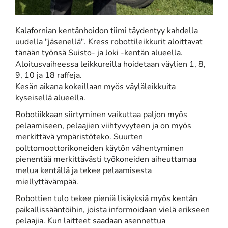
Kalafornian kentänhoidon tiimi täydentyy kahdella
uudella "jäsenellä". Kress robottileikkurit aloittavat
tänään työnsä Suisto- ja Joki -kentän alueella.
Aloitusvaiheessa leikkureilla hoidetaan väylien 1, 8,
9, 10 ja 18 raffeja.
​​​​​​​Kesän aikana kokeillaan myös väyläleikkuita
kyseisellä alueella.
Robotiikkaan siirtyminen vaikuttaa paljon myös
pelaamiseen, pelaajien viihtyvyyteen ja on myös
merkittävä ympäristöteko. Suurten
polttomoottorikoneiden käytön vähentyminen
pienentää merkittävästi työkoneiden aiheuttamaa
melua kentällä ja tekee pelaamisesta
miellyttävämpää.
Robottien tulo tekee pieniä lisäyksiä myös kentän
paikallissääntöihin, joista informoidaan vielä erikseen
pelaajia. Kun laitteet saadaan asennettua