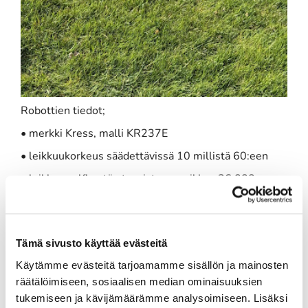
Robottien tiedot;
• merkki Kress, malli KR237E
• leikkuukorkeus säädettävissä 10 millistä 60:een
• leikkaa golfkentän tasoista nurmikkoa 36 000
neliötä 72 tunnissa
• ajaa itse latausasemalle tarpeen mukaan
• latausaika noin 30 minuuttia
Tämä sivusto käyttää evästeitä
Käytämme evästeitä tarjoamamme sisällön ja mainosten
räätälöimiseen, sosiaalisen median ominaisuuksien
tukemiseen ja kävijämäärämme analysoimiseen. Lisäksi