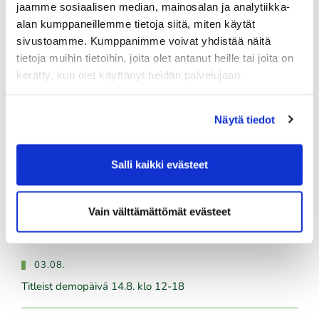
Tuoreimmat uutiset
jaamme sosiaalisen median, mainosalan ja analytiikka-
alan kumppaneillemme tietoja siitä, miten käytät
sivustoamme. Kumppanimme voivat yhdistää näitä
04.08.
tietoja muihin tietoihin, joita olet antanut heille tai joita on
Ilmoittaudu heti!
kerätty, kun olet käyttänyt heidän palvelujaan.
​​​​​​​Senioreiden seuraottelu SHG - PGK 13.8.2026.
03.08.
Näytä tiedot
PGK:n miesten ja naisten seuran mestaruudesta pelataan
21.-23.8.2026
Salli kaikki evästeet
03.08.
Tule töihin Kalafornian asiakaspalveluun
Vain välttämättömät evästeet
03.08.
Golfshop Open 27r
03.08.
Titleist demopäivä 14.8. klo 12-18