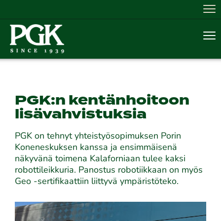
Nav
Nav
PGK:n kentänhoitoon
lisävahvistuksia
PGK on tehnyt yhteistyösopimuksen Porin
Koneneskuksen kanssa ja ensimmäisenä
näkyvänä toimena Kalaforniaan tulee kaksi
robottileikkuria. Panostus robotiikkaan on myös
Geo -sertifikaattiin liittyvä ympäristöteko.