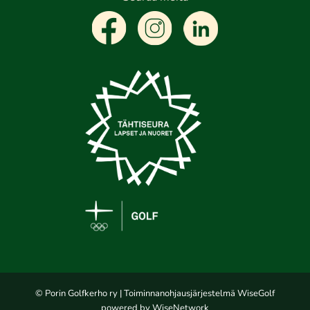
© Porin Golfkerho ry
| Toiminnanohjausjärjestelmä
WiseGolf
powered by
WiseNetwork