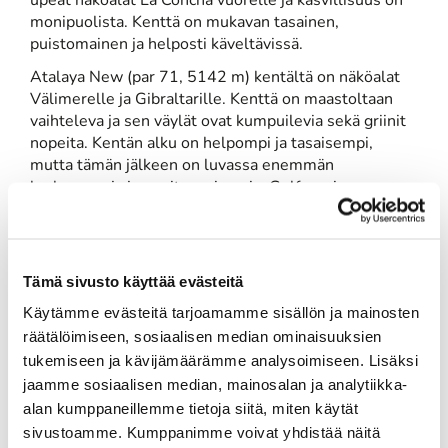
upeat näköalat La Concha vuorelle ja kasvillisuus on
monipuolista. Kenttä on mukavan tasainen,
puistomainen ja helposti käveltävissä.
Atalaya New (par 71, 5142 m) kentältä on näköalat
Välimerelle ja Gibraltarille. Kenttä on maastoltaan
vaihteleva ja sen väylät ovat kumpuilevia sekä griinit
nopeita. Kentän alku on helpompi ja tasaisempi,
mutta tämän jälkeen on luvassa enemmän
korkeuseroja ja upeita maisemia. Golfpassin
asiakkaille New Coursella sisältyy myös golfauto.
Gary Playerin suunnittelma El Paraiso avattiin jo
vuonna 1973. Kenttä on yksi aurinkorannikon
Tämä sivusto käyttää evästeitä
miellyttävimmistä. Se sijaitsee kauniissa laaksossa
pinjojen ja palmujen reunustaessa kentän väyliä.
Käytämme evästeitä tarjoamamme sisällön ja mainosten
Kentällä on myös useita näyttäviä vesiesteitä. Kenttä
räätälöimiseen, sosiaalisen median ominaisuuksien
on helposti käveltävissä, vaikka pariin otteeseen
tukemiseen ja kävijämäärämme analysoimiseen. Lisäksi
noustaan tiiaamaan mäen päälle. Samalla voit
jaamme sosiaalisen median, mainosalan ja analytiikka-
ihastella upeita maisemia.
alan kumppaneillemme tietoja siitä, miten käytät
Mukavasti kumpuileva 18-reikäinen Flamingos Golf
sivustoamme. Kumppanimme voivat yhdistää näitä