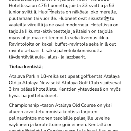
Hotellissa on 475 huonetta, joista 33 sviittiä ja 53
junior sviittiä. Huoneista on näköala joko merelle,
puutarhaan tai vuorille. Huoneet ovat sisustettu
vaaleilla väreillä ja ne ovat moderneja. Hotellissa on
tarjolla liikunta-aktiviteetteja ja iltaisin on tarjolla
myös ohjelmaa eri teemoilla sekä livemusiikkia.
Ravintoloita on kaksi: buffet-ravintola sekä in & out
ravintola-baari. Lisäksi palvelukokonaisuutta
täydentävät aula-, allas- ja jazzbaarit.
Tietoa kentistä;
Atalaya Parkin 18-reikäiset upeat golfkentät Atalaya
Old ja Atalaya New sekä Atalaya Golf Club sijaitsevat
3 km päässä hotellista. Kenttien yhteydessä on myös
hyvät harjoittelualueet.
Championship -tason Atalaya Old Course on yksi
alueen arvostetuimmista kentistä tarjoten
pelinautintoa monen tasoisille pelaajille leveine
väylineen ja korotettuine griineineen. Kentältä on