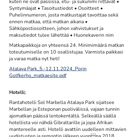
kuten ne ovat passissa, etu- ja sukunimi riittävät •
Syntymäajat • Tasoitustiedot • Osoitteet •
Puhelinnumeron, josta matkustajat tavoittaa sekä
ennen matkaa, että matkan aikana •
Sähköpostiosoitteen, johon vahvistukset ja
maksutiedot tulee lähettää • Huonekaverin nim
Matkapaikkoja on yhteensä 24. Minimimäärä matkan
toteutumiselle on 10 osallistujaa. Varmista paikkasi
ja varaa matka nyt heti!
Atalaya Park_5.-12.11.2024_Porin
Golfkerho_matkaesite.pdf
Hotelli;
Rantahotelli Sol Marbella Atalaya Park sijaitsee
Marbellan ja Esteponan puolivälissä, vajaan tunnin
ajomatkan päässä lentokentältä. Selkeällä säällä
hotellista voi nähdä Gibraltarille ja jopa Afrikan
mantereelle asti. Hotelli avattiin uudelleen mittavien
uudistusten ja remontin jälkeen vuonna 2018.