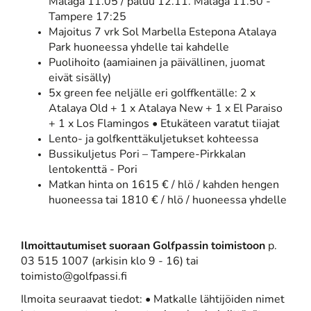
Malaga 11.05 / paluu 12.11. Malaga 11.50 -
Tampere 17:25
Majoitus 7 vrk Sol Marbella Estepona Atalaya
Park huoneessa yhdelle tai kahdelle
Puolihoito (aamiainen ja päivällinen, juomat
eivät sisälly)
5x green fee neljälle eri golffkentälle: 2 x
Atalaya Old + 1 x Atalaya New + 1 x El Paraiso
+ 1 x Los Flamingos • Etukäteen varatut tiiajat
Lento- ja golfkenttäkuljetukset kohteessa
Bussikuljetus Pori – Tampere-Pirkkalan
lentokenttä - Pori
Matkan hinta on 1615 € / hlö / kahden hengen
huoneessa tai 1810 € / hlö / huoneessa yhdelle
Ilmoittautumiset suoraan Golfpassin toimistoon
p.
03 515 1007 (arkisin klo 9 - 16) tai
toimisto@golfpassi.fi
Ilmoita seuraavat tiedot: • Matkalle lähtijöiden nimet