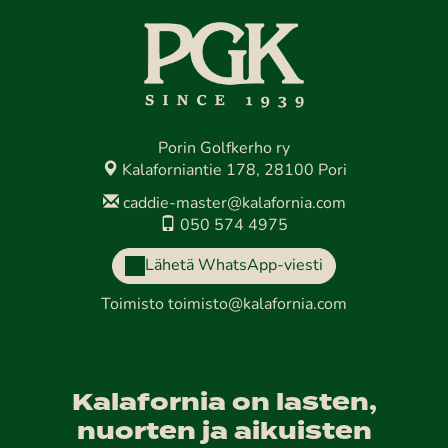
Porin Golfkerho ry
Kalaforniantie 178, 28100 Pori
caddie-master@kalafornia.com
050 574 4975
Lähetä WhatsApp-viesti
Toimisto
toimisto@kalafornia.com
Kalafornia on lasten,
nuorten ja aikuisten