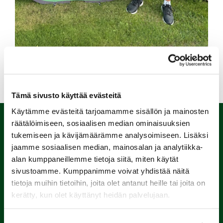
M70 aluetourin mestari Mikko Koivunen
Tämä sivusto käyttää evästeitä
Käytämme evästeitä tarjoamamme sisällön ja mainosten
räätälöimiseen, sosiaalisen median ominaisuuksien
tukemiseen ja kävijämäärämme analysoimiseen. Lisäksi
jaamme sosiaalisen median, mainosalan ja analytiikka-
alan kumppaneillemme tietoja siitä, miten käytät
sivustoamme. Kumppanimme voivat yhdistää näitä
tietoja muihin tietoihin, joita olet antanut heille tai joita on
kerätty, kun olet käyttänyt heidän palvelujaan.
Porin Golfkerho ry
Kalaforniantie 178, 28100 Pori