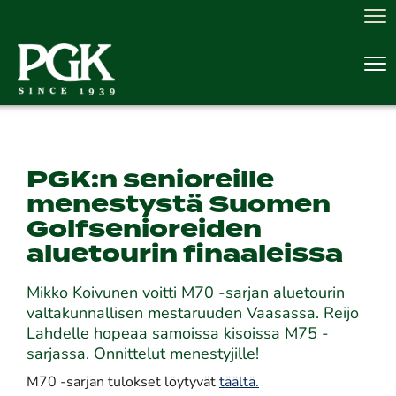
Nav
Nav
PGK:n senioreille
menestystä Suomen
Golfsenioreiden
aluetourin finaaleissa
Mikko Koivunen voitti M70 -sarjan aluetourin
valtakunnallisen mestaruuden Vaasassa. Reijo
Lahdelle hopeaa samoissa kisoissa M75 -
sarjassa. Onnittelut menestyjille!
M70 -sarjan tulokset löytyvät
täältä.