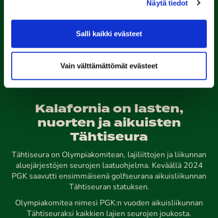
Näytä tiedot
caddie-master@kalafornia.com
050 574 4975
Salli kaikki evästeet
Lähetä WhatsApp-viesti
Toimisto
toimisto@kalafornia.com
Vain välttämättömät evästeet
Kalafornia on lasten,
nuorten ja aikuisten
Tähtiseura
Tähtiseura on Olympiakomitean, lajiliittojen ja liikunnan
aluejärjestöjen seurojen laatuohjelma. Keväällä 2024
PGK saavutti ensimmäisenä golfseurana aikuisliikunnan
Tähtiseuran statuksen.
Olympiakomitea nimesi PGK:n vuoden aikuisliikunnan
Tähtiseuraksi kaikkien lajien seurojen joukosta.