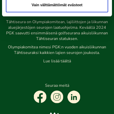
nuorten ja aikuisten
Vain välttämättömät evästeet
Tähtiseura
Tähtiseura on Olympiakomitean, lajiliittojen ja liikunnan
aluejärjestöjen seurojen laatuohjelma. Keväällä 2024
PGK saavutti ensimmäisenä golfseurana aikuisliikunnan
Tähtiseuran statuksen.
Olympiakomitea nimesi PGK:n vuoden aikuisliikunnan
Tähtiseuraksi kaikkien lajien seurojen joukosta.
Lue lisää täältä
Seuraa meitä