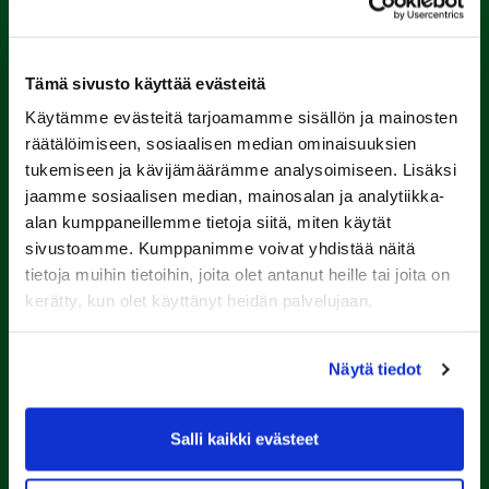
Tämä sivusto käyttää evästeitä
Käytämme evästeitä tarjoamamme sisällön ja mainosten
räätälöimiseen, sosiaalisen median ominaisuuksien
tukemiseen ja kävijämäärämme analysoimiseen. Lisäksi
jaamme sosiaalisen median, mainosalan ja analytiikka-
Porin Golfkerho ry
alan kumppaneillemme tietoja siitä, miten käytät
Kalaforniantie 178, 28100 Pori
sivustoamme. Kumppanimme voivat yhdistää näitä
caddie-master@kalafornia.com
tietoja muihin tietoihin, joita olet antanut heille tai joita on
050 574 4975
kerätty, kun olet käyttänyt heidän palvelujaan.
Lähetä WhatsApp-viesti
Näytä tiedot
Toimisto
toimisto@kalafornia.com
Salli kaikki evästeet
Kalafornia on lasten,