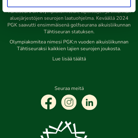
Tähtiseura
Tähtiseura on Olympiakomitean, lajiliittojen ja liikunnan
aluejärjestöjen seurojen laatuohjelma. Keväällä 2024
PGK saavutti ensimmäisenä golfseurana aikuisliikunnan
Tähtiseuran statuksen.
Olympiakomitea nimesi PGK:n vuoden aikuisliikunnan
Tähtiseuraksi kaikkien lajien seurojen joukosta.
Lue lisää täältä
Seuraa meitä