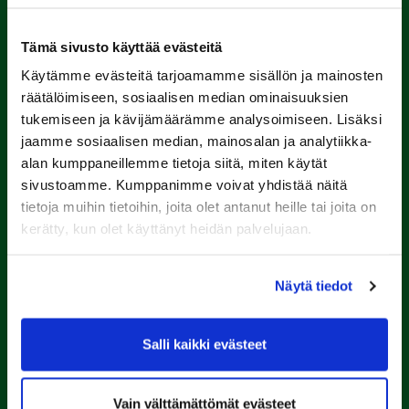
Tämä sivusto käyttää evästeitä
Käytämme evästeitä tarjoamamme sisällön ja mainosten
räätälöimiseen, sosiaalisen median ominaisuuksien
tukemiseen ja kävijämäärämme analysoimiseen. Lisäksi
Porin Golfkerho ry
jaamme sosiaalisen median, mainosalan ja analytiikka-
Kalaforniantie 178, 28100 Pori
alan kumppaneillemme tietoja siitä, miten käytät
caddie-master@kalafornia.com
sivustoamme. Kumppanimme voivat yhdistää näitä
050 574 4975
tietoja muihin tietoihin, joita olet antanut heille tai joita on
kerätty, kun olet käyttänyt heidän palvelujaan.
Lähetä WhatsApp-viesti
Toimisto
toimisto@kalafornia.com
Näytä tiedot
Salli kaikki evästeet
Kalafornia on lasten,
nuorten ja aikuisten
Vain välttämättömät evästeet