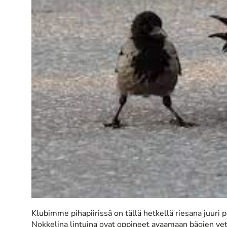
Klubimme pihapiirissä on tällä hetkellä riesana juuri 
Nokkelina lintuina ovat oppineet avaamaan bägien vet