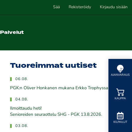
Sää
Rekisteröidy
Kirjaudu sisään
Palvelut
Tuoreimmat uutiset
AJANVARAUS
06.08.
PGK:n Oliver Honkanen mukana Erkko Trophyssa
KAUPPA
04.08.
Ilmoittaudu heti!
​​​​​​​Senioreiden seuraottelu SHG - PGK 13.8.2026.
KILPAILUT
03.08.