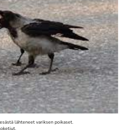
pesästä lähteneet variksen poikaset.
oketjut.