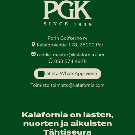
Porin Golfkerho ry
Kalaforniantie 178, 28100 Pori
caddie-master@kalafornia.com
050 574 4975
Lähetä WhatsApp-viesti
Toimisto
toimisto@kalafornia.com
Kalafornia on lasten,
nuorten ja aikuisten
Tähtiseura