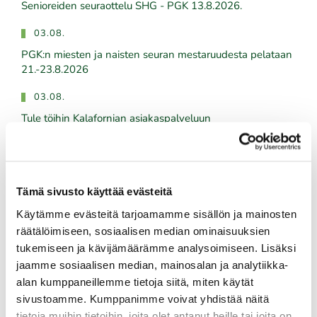
​​​​​​​Senioreiden seuraottelu SHG - PGK 13.8.2026.
03.08.
PGK:n miesten ja naisten seuran mestaruudesta pelataan
21.-23.8.2026
03.08.
Tule töihin Kalafornian asiakaspalveluun
03.08.
Golfshop Open 27r
Tämä sivusto käyttää evästeitä
Käytämme evästeitä tarjoamamme sisällön ja mainosten
Tulevat tapahtumat
räätälöimiseen, sosiaalisen median ominaisuuksien
tukemiseen ja kävijämäärämme analysoimiseen. Lisäksi
jaamme sosiaalisen median, mainosalan ja analytiikka-
06.08.
alan kumppaneillemme tietoja siitä, miten käytät
Naisten maksuton ryhmäopetus to 6.8. klo 19:00-20:00
sivustoamme. Kumppanimme voivat yhdistää näitä
08.08.
tietoja muihin tietoihin, joita olet antanut heille tai joita on