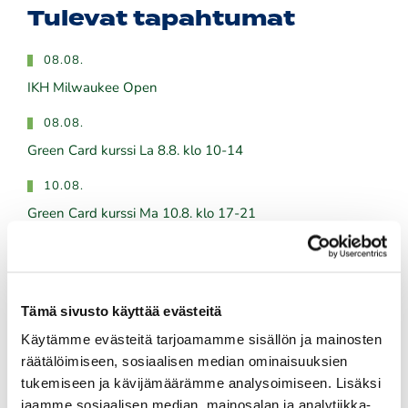
Tulevat tapahtumat
08.08.
IKH Milwaukee Open
08.08.
Green Card kurssi La 8.8. klo 10-14
10.08.
Green Card kurssi Ma 10.8. klo 17-21
10.08.
Pariskuntagolf 5/7
Tämä sivusto käyttää evästeitä
11.08.
Käytämme evästeitä tarjoamamme sisällön ja mainosten
Senioritiistai 12
räätälöimiseen, sosiaalisen median ominaisuuksien
tukemiseen ja kävijämäärämme analysoimiseen. Lisäksi
Kaikki tapahtumat >>
jaamme sosiaalisen median, mainosalan ja analytiikka-