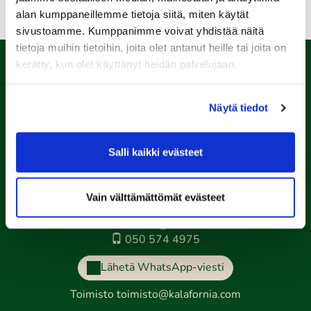
alan kumppaneillemme tietoja siitä, miten käytät
sivustoamme. Kumppanimme voivat yhdistää näitä
tietoja muihin tietoihin, joita olet antanut heille tai joita on
kerätty, kun olet käyttänyt heidän palvelujaan.
Näytä tiedot
Salli kaikki evästeet
Porin Golfkerho ry
Vain välttämättömät evästeet
Kalaforniantie 178, 28100 Pori
caddie-master@kalafornia.com
050 574 4975
Lähetä WhatsApp-viesti
Toimisto
toimisto@kalafornia.com