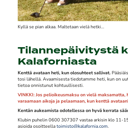
Kyllä se pian alkaa. Maltetaan vielä hetki...
Tilannepäivitystä 
Kalaforniasta
Kenttä avataan heti, kun olosuhteet sallivat.
Pääsiäis
tosi lähellä. Avaamisesta tiedotamme heti, kun on uutt
tietoa onnistunut kohtuullisesti.
VINKKI: Jos pelioikeusmaksu on vielä maksamatta, hoi
varaamaan aikoja ja pelaamaan, kun kenttä avataan
Kentän aukeamista odotellessa on hyvä kerrata säänt
Klubin puhelin 0600 307307 vastaa arkisin klo 11-15 j
asioida osoitteella
toimisto@kalafornia.com
.