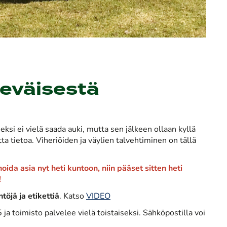
keväisestä
eksi ei vielä saada auki, mutta sen jälkeen ollaan kyllä
a tietoa. Viheriöiden ja väylien talvehtiminen on tällä
da asia nyt heti kuntoon, niin pääset sitten heti
!
öjä ja etikettiä
. Katso
VIDEO
a toimisto palvelee vielä toistaiseksi. Sähköpostilla voi