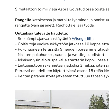
Simulaattori toimii vielä Asora Golfstudiossa toistaise
Rangella
katoksessa ja matoilta lyöminen jo onnistuu. 
rangelta (vain jäsenet). Ruoholta ei saa lyödä.
Uutuuksia tulevalle kaudelle:
- Selkeämpi ajanvarauskäytäntö
Wisegolfilla
- Golfautoja vuokrauskäyttöön jatkossa 10 kappaletta
- Pukuhuoneen terassilla 9 hengen poreamme tilausk
- Naisten pukuhuone-, sauna- ja wc-tiloja uudistettu
- Jokaisen ysin aloituspaikalla startterin koppi, jossa 
- Lintupuistoon rakennetaan jatkoksi 3 reikää, joten si
Perusysi on edelleen käytettävissä osana 18 reiän kie
- Kentän parannustöitä jatketaan totuttuun tapaan syk