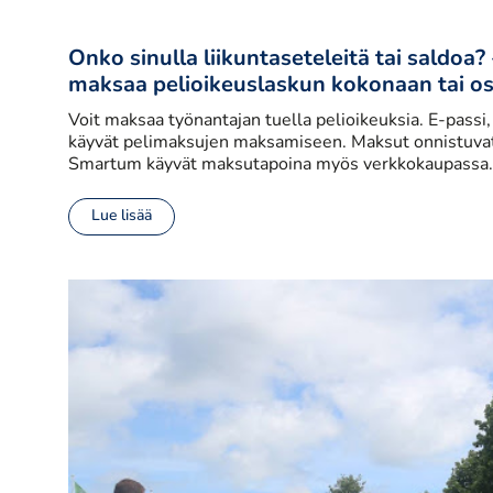
Onko sinulla liikuntaseteleitä tai saldoa
maksaa pelioikeuslaskun kokonaan tai os
Voit maksaa työnantajan tuella pelioikeuksia. E-pass
käyvät pelimaksujen maksamiseen. Maksut onnistuvat 
Smartum käyvät maksutapoina myös verkkokaupassa.
Lue lisää