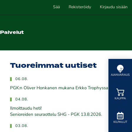
Sää
Rekisteröidy
Kirjaudu sisään
Palvelut
Tuoreimmat uutiset
AJANVARAUS
06.08.
PGK:n Oliver Honkanen mukana Erkko Trophyssa
KAUPPA
04.08.
Ilmoittaudu heti!
​​​​​​​Senioreiden seuraottelu SHG - PGK 13.8.2026.
KILPAILUT
03.08.