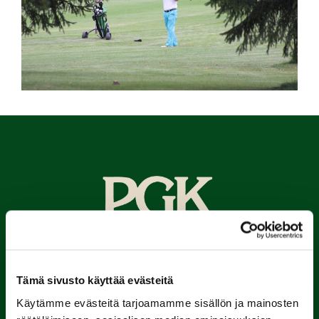
Porin Golfkerho ry
Tämä sivusto käyttää evästeitä
Kalaforniantie 178, 28100 Pori
Käytämme evästeitä tarjoamamme sisällön ja mainosten
caddie-master@kalafornia.com