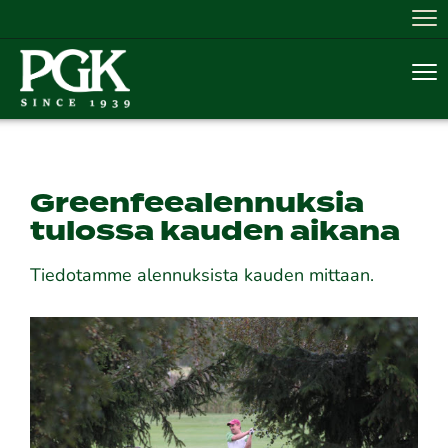
Nav
Nav
Greenfeealennuksia
tulossa kauden aikana
Tiedotamme alennuksista kauden mittaan.