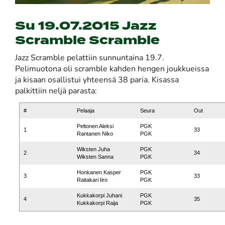
Su 19.07.2015 Jazz
Scramble Scramble
Jazz Scramble pelattiin sunnuntaina 19.7.
Pelimuotona oli scramble kahden hengen joukkueissa
ja kisaan osallistui yhteensä 38 paria. Kisassa
palkittiin neljä parasta:
#
Pelaaja
Seura
Out
Peltonen Aleksi
PGK
1
33
Rantanen Niko
PGK
Wiksten Juha
PGK
2
34
Wiksten Sanna
PGK
Honkanen Kasper
PGK
3
33
Raitakari Iiro
PGK
Kukkakorpi Juhani
PGK
4
35
Kukkakorpi Raija
PGK