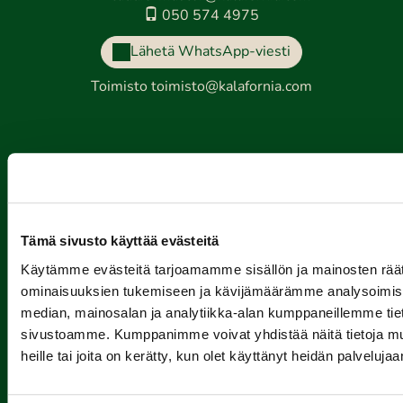
050 574 4975
Lähetä WhatsApp-viesti
Toimisto
toimisto@kalafornia.com
Kalafornia on lasten,
nuorten ja aikuisten
Tähtiseura
Tämä sivusto käyttää evästeitä
Tähtiseura on Olympiakomitean, lajiliittojen ja liikunnan
Käytämme evästeitä tarjoamamme sisällön ja mainosten räät
aluejärjestöjen seurojen laatuohjelma. Keväällä 2024
ominaisuuksien tukemiseen ja kävijämäärämme analysoimise
PGK saavutti ensimmäisenä golfseurana aikuisliikunnan
median, mainosalan ja analytiikka-alan kumppaneillemme tieto
Tähtiseuran statuksen.
sivustoamme. Kumppanimme voivat yhdistää näitä tietoja muihi
Olympiakomitea nimesi PGK:n vuoden aikuisliikunnan
heille tai joita on kerätty, kun olet käyttänyt heidän palvelujaa
Tähtiseuraksi kaikkien lajien seurojen joukosta.
Lue lisää täältä