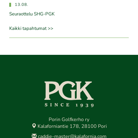
13.08.
Seuraottelu SHG-PGK
Kaikki tapahtumat >>
Porin Golfkerho ry
Kalaforniantie 178, 28100 Pori
caddie-master@kalafornia.com