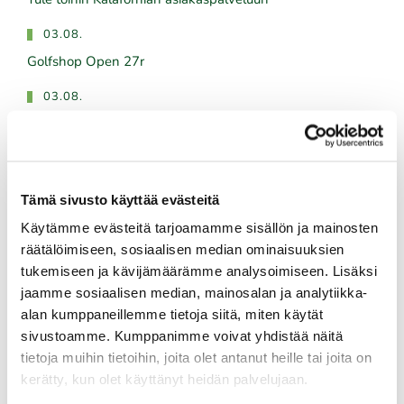
Tule töihin Kalafornian asiakaspalveluun
03.08.
Golfshop Open 27r
03.08.
Titleist demopäivä 14.8. klo 12-18
Tulevat tapahtumat
Tämä sivusto käyttää evästeitä
Käytämme evästeitä tarjoamamme sisällön ja mainosten
räätälöimiseen, sosiaalisen median ominaisuuksien
06.08.
tukemiseen ja kävijämäärämme analysoimiseen. Lisäksi
Skini-ilta 5
jaamme sosiaalisen median, mainosalan ja analytiikka-
06.08.
alan kumppaneillemme tietoja siitä, miten käytät
sivustoamme. Kumppanimme voivat yhdistää näitä
Kummikierros 9r
tietoja muihin tietoihin, joita olet antanut heille tai joita on
06.08.
kerätty, kun olet käyttänyt heidän palvelujaan.
Naisten maksuton ryhmäopetus to 6.8. klo 18:00-19:00