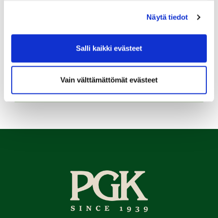
Näytä tiedot
06.08.
Naisten maksuton ryhmäopetus to 6.8. klo 19:00-20:00
Salli kaikki evästeet
08.08.
IKH Milwaukee Open
Vain välttämättömät evästeet
Kaikki tapahtumat >>