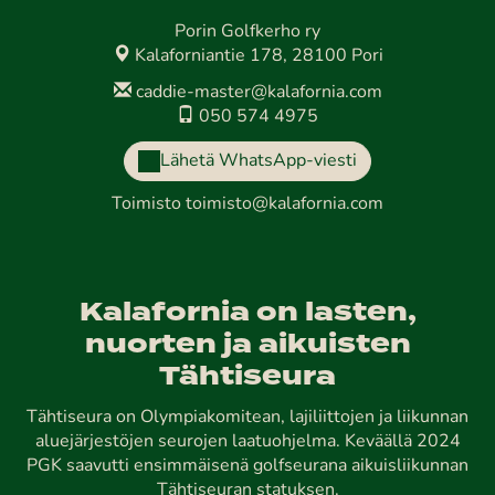
Porin Golfkerho ry
Kalaforniantie 178, 28100 Pori
caddie-master@kalafornia.com
050 574 4975
Lähetä WhatsApp-viesti
Toimisto
toimisto@kalafornia.com
Kalafornia on lasten,
nuorten ja aikuisten
Tähtiseura
Tähtiseura on Olympiakomitean, lajiliittojen ja liikunnan
aluejärjestöjen seurojen laatuohjelma. Keväällä 2024
PGK saavutti ensimmäisenä golfseurana aikuisliikunnan
Tähtiseuran statuksen.