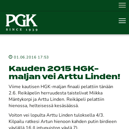
Nav
Nav
01.06.2016 17:53
Kauden 2015 HGK-
maljan vei Arttu Linden!
Viime kautisen HGK-maljan finaali pelattiin tänään
2.6. Reikäpelin herruudesta taistelivat Miikka
Mäntykorpi ja Arttu Linden. Reikäpeli pelattiin
hienossa, helteisessä kesäsäässä.
Voiton vei lopulta Arttu Linden tuloksella 4/3.
Kilpailu ratkesi Artun hienoon kahden putin birdieen
väylällä 16 (Lintupuiston väylä 7).