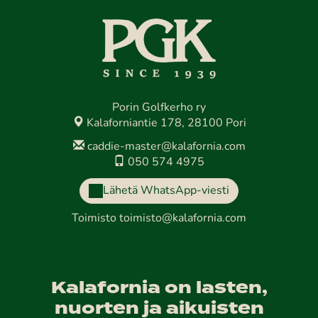
Porin Golfkerho ry
Kalaforniantie 178, 28100 Pori
caddie-master@kalafornia.com
050 574 4975
Lähetä WhatsApp-viesti
Toimisto
toimisto@kalafornia.com
Kalafornia on lasten,
nuorten ja aikuisten