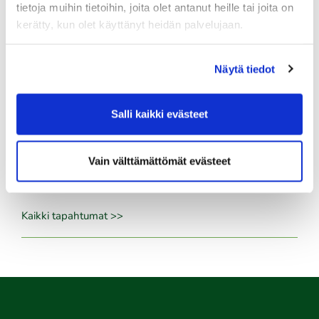
tietoja muihin tietoihin, joita olet antanut heille tai joita on
10.08.
kerätty, kun olet käyttänyt heidän palvelujaan.
Pariskuntagolf 5/7
11.08.
Näytä tiedot
Senioritiistai 12
12.08.
Salli kaikki evästeet
Green Card kurssi Ke 12.8. klo 16:30-20:30
Vain välttämättömät evästeet
13.08.
Seuraottelu SHG-PGK
Kaikki tapahtumat >>