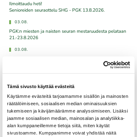
Ilmoittaudu heti!
​​​​​​​Senioreiden seuraottelu SHG - PGK 13.8.2026.
03.08.
PGK:n miesten ja naisten seuran mestaruudesta pelataan
21.-23.8.2026
03.08.
Tule töihin Kalafornian asiakaspalveluun
03.08.
Golfshop Open 27r
Tämä sivusto käyttää evästeitä
Käytämme evästeitä tarjoamamme sisällön ja mainosten
räätälöimiseen, sosiaalisen median ominaisuuksien
Tulevat tapahtumat
tukemiseen ja kävijämäärämme analysoimiseen. Lisäksi
jaamme sosiaalisen median, mainosalan ja analytiikka-
10.08.
alan kumppaneillemme tietoja siitä, miten käytät
Green Card kurssi Ma 10.8. klo 17-21
sivustoamme. Kumppanimme voivat yhdistää näitä