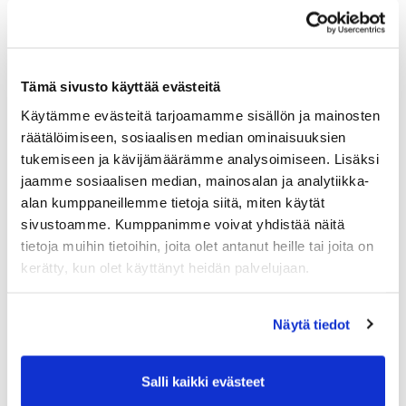
PGK:n Oliver Honkanen mukana Erkko Trophyssa
04.08.
Ilmoittaudu heti!
Tämä sivusto käyttää evästeitä
​​​​​​​Senioreiden seuraottelu SHG - PGK 13.8.2026.
Käytämme evästeitä tarjoamamme sisällön ja mainosten
03.08.
räätälöimiseen, sosiaalisen median ominaisuuksien
tukemiseen ja kävijämäärämme analysoimiseen. Lisäksi
PGK:n miesten ja naisten seuran mestaruudesta pelataan
jaamme sosiaalisen median, mainosalan ja analytiikka-
21.-23.8.2026
alan kumppaneillemme tietoja siitä, miten käytät
03.08.
sivustoamme. Kumppanimme voivat yhdistää näitä
Tule töihin Kalafornian asiakaspalveluun
tietoja muihin tietoihin, joita olet antanut heille tai joita on
kerätty, kun olet käyttänyt heidän palvelujaan.
03.08.
Golfshop Open 27r
Näytä tiedot
Tulevat tapahtumat
Salli kaikki evästeet