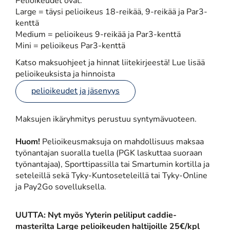
Pelioikeudet ovat:
Large = täysi pelioikeus 18-reikää, 9-reikää ja Par3-
kenttä
Medium = pelioikeus 9-reikää ja Par3-kenttä
Mini = pelioikeus Par3-kenttä
Katso maksuohjeet ja hinnat liitekirjeestä! Lue lisää
pelioikeuksista ja hinnoista
pelioikeudet ja jäsenyys
Maksujen ikäryhmitys perustuu syntymävuoteen.
Huom!
Pelioikeusmaksuja on mahdollisuus maksaa
työnantajan suoralla tuella (PGK laskuttaa suoraan
työnantajaa), Sporttipassilla tai Smartumin kortilla ja
seteleillä sekä Tyky-Kuntoseteleillä tai Tyky-Online
ja Pay2Go sovelluksella.
UUTTA: Nyt myös Yyterin peliliput caddie-
masterilta Large pelioikeuden haltijoille 25€/kpl