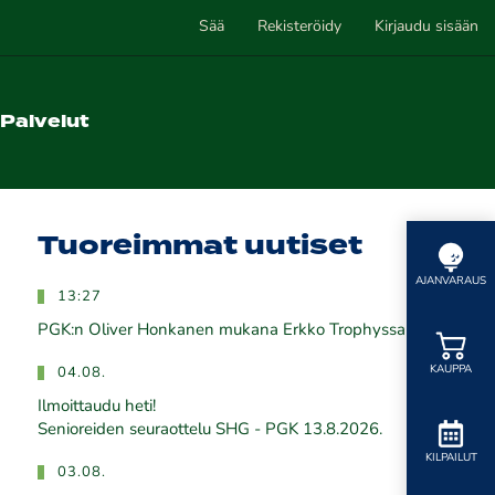
Sää
Rekisteröidy
Kirjaudu sisään
Palvelut
Tuoreimmat uutiset
AJANVARAUS
13:27
PGK:n Oliver Honkanen mukana Erkko Trophyssa
KAUPPA
04.08.
Ilmoittaudu heti!
​​​​​​​Senioreiden seuraottelu SHG - PGK 13.8.2026.
KILPAILUT
03.08.