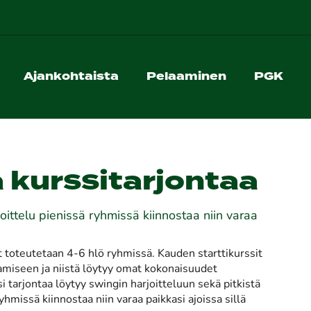
Ajankohtaista
Pelaaminen
PGK
 kurssitarjontaa
joittelu pienissä ryhmissä kiinnostaa niin varaa
it toteutetaan 4-6 hlö ryhmissä. Kauden starttikurssit
amiseen ja niistä löytyy omat kokonaisuudet
äksi tarjontaa löytyy swingin harjoitteluun sekä pitkistä
ryhmissä kiinnostaa niin varaa paikkasi ajoissa sillä