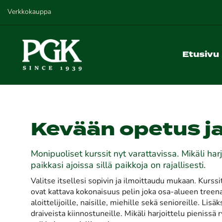
Verkkokauppa
Etusivu
Kevään opetus ja
Monipuoliset kurssit nyt varattavissa. Mikäli har
paikkasi ajoissa sillä paikkoja on rajallisesti.
Valitse itsellesi sopivin ja ilmoittaudu mukaan. Kurss
ovat kattava kokonaisuus pelin joka osa-alueen treen
aloittelijoille, naisille, miehille sekä senioreille. Lis
draiveista kiinnostuneille. Mikäli harjoittelu pienissä 