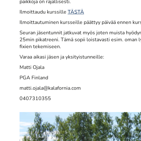
paikkoja on rajallisesti.
Ilmoittaudu kurssille
TÄSTÄ
Ilmoittautuminen kursseille päättyy päivää ennen kurs
Seuran jäsentunnit jatkuvat myös joten muista hyödyn
25min pikatreeni. Tämä sopii loistavasti esim. oman l
fixien tekemiseen.
Varaa aikasi jäsen ja yksityistunneille:
Matti Ojala
PGA Finland
matti.ojala@kalafornia.com
0407310355