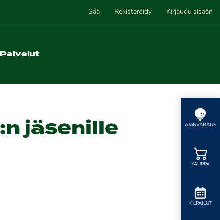
Sää
Rekisteröidy
Kirjaudu sisään
Palvelut
n jäsenille
AJANVARAUS
KAUPPA
KILPAILUT