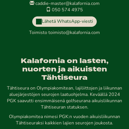
caddie-master@kalafornia.com
050 574 4975
Lähetä WhatsApp-viesti
Toimisto
toimisto@kalafornia.com
Kalafornia on lasten,
nuorten ja aikuisten
Tähtiseura
Tähtiseura on Olympiakomitean, lajiliittojen ja liikunnan
aluejärjestöjen seurojen laatuohjelma. Keväällä 2024
PGK saavutti ensimmäisenä golfseurana aikuisliikunnan
Tähtiseuran statuksen.
Olympiakomitea nimesi PGK:n vuoden aikuisliikunnan
Tähtiseuraksi kaikkien lajien seurojen joukosta.