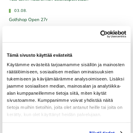
03.08.
Golfshop Open 27r
Tulevat tapahtumat
Tämä sivusto käyttää evästeitä
08.08.
Käytämme evästeitä tarjoamamme sisällön ja mainosten
IKH Milwaukee Open
räätälöimiseen, sosiaalisen median ominaisuuksien
tukemiseen ja kävijämäärämme analysoimiseen. Lisäksi
08.08.
jaamme sosiaalisen median, mainosalan ja analytiikka-
Green Card kurssi La 8.8. klo 10-14
alan kumppaneillemme tietoja siitä, miten käytät
sivustoamme. Kumppanimme voivat yhdistää näitä
10.08.
tietoja muihin tietoihin, joita olet antanut heille tai joita on
Green Card kurssi Ma 10.8. klo 17-21
kerätty, kun olet käyttänyt heidän palvelujaan.
10.08.
Pariskuntagolf 5/7
Näytä tiedot