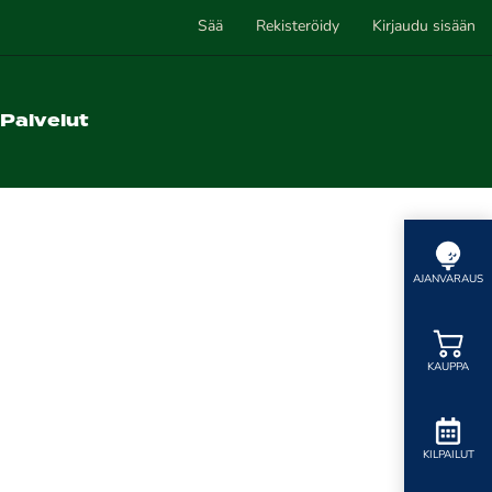
Sää
Rekisteröidy
Kirjaudu sisään
Palvelut
AJANVARAUS
KAUPPA
KILPAILUT