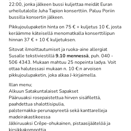
22:00, jonka jälkeen bussi kuljettaa meidät Euran
urheilutalolle Juha Tapion konserttiin. Paluu Poriin
bussilla konsertin jälkeen.
Pikkujoulupaketin hinta on 75 € + kuljetus 10 €, josta
keräämme käteisellä menomatkalla konserttilipun
hinnan 37 € + 10 € kuljetuksen.
Sitovat ilmoittautumiset ja ruoka-aine allergiat
Susalle tekstiviestillä
9.10 mennessä
, puh. 040 -
506 4343. Mukaan mahtuu 25 nopeinta ladya. Voit
ottaa halutessasi mukaan n. 10 €:n arvoisen
pikkujoulupaketin, joka alkaa J-kirjaimella.
Illan menu;
Alkuun Satakuntalaiset Sapakset
Pääruuaksi rosepaistettua hirven sisäfilettä,
paahdettua shalottisipulia,
palsternakka-perunapyreetä sekä kanttarelleja
madeirakastikeessa
Jälkiruuaksi Crêpe-ohukainen, pistaasijäätelöä ja
kirsikkakompottia