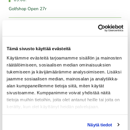
03.08.
Golfshop Open 27r
Tulevat tapahtumat
Tämä sivusto käyttää evästeitä
08.08.
Käytämme evästeitä tarjoamamme sisällön ja mainosten
IKH Milwaukee Open
räätälöimiseen, sosiaalisen median ominaisuuksien
08.08.
tukemiseen ja kävijämäärämme analysoimiseen. Lisäksi
Green Card kurssi La 8.8. klo 10-14
jaamme sosiaalisen median, mainosalan ja analytiikka-
alan kumppaneillemme tietoja siitä, miten käytät
10.08.
sivustoamme. Kumppanimme voivat yhdistää näitä
Green Card kurssi Ma 10.8. klo 17-21
tietoja muihin tietoihin, joita olet antanut heille tai joita on
kerätty, kun olet käyttänyt heidän palvelujaan.
10.08.
Pariskuntagolf 5/7
Näytä tiedot
11.08.