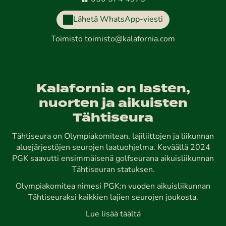
Lähetä WhatsApp-viesti
Toimisto
toimisto@kalafornia.com
Kalafornia on lasten,
nuorten ja aikuisten
Tähtiseura
Tähtiseura on Olympiakomitean, lajiliittojen ja liikunnan
aluejärjestöjen seurojen laatuohjelma. Keväällä 2024
PGK saavutti ensimmäisenä golfseurana aikuisliikunnan
Tähtiseuran statuksen.
Olympiakomitea nimesi PGK:n vuoden aikuisliikunnan
Tähtiseuraksi kaikkien lajien seurojen joukosta.
Lue lisää täältä