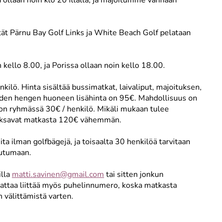
 ollaan noin klo 20 illalla, ja majoitumme vanhaan
ntät Pärnu Bay Golf Links ja White Beach Golf pelataan
ello 8.00, ja Porissa ollaan noin kello 18.00.
lö. Hinta sisältää bussimatkat, laivaliput, majoituksen,
hden hengen huoneen lisähinta on 95€. Mahdollisuus on
a on ryhmässä 30€ / henkilö. Mikäli mukaan tulee
e maksavat matkasta 120€ vähemmän.
ta ilman golfbägejä, ja toisaalta 30 henkilöä tarvitaan
autumaan.
illa
matti.savinen@gmail.com
tai sitten jonkun
nattaa liittää myös puhelinnumero, koska matkasta
älittämistä varten.