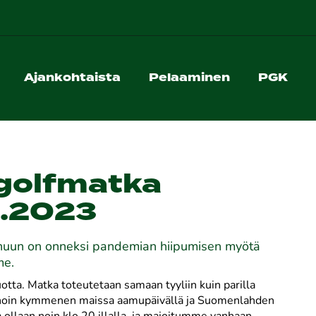
Ajankohtaista
Pelaaminen
PGK
 golfmatka
5.2023
ärnuun on onneksi pandemian hiipumisen myötä
me.
uotta. Matka toteutetaan samaan tyyliin kuin parilla
5. noin kymmenen maissa aamupäivällä ja Suomenlahden