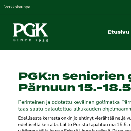
Verkkokauppa
Etusivu
PGK:n seniorien
Pärnuun 15.-18.
Perinteinen ja odotettu keväinen golfmatka P
taas saatu palautettua alkukauden ohjelmaam
Edellisestä kerrasta onkin jo ehtinyt vierähtää neljä v
edellisellä kerralla. Lähtö Porista tapahtuu ma 15.