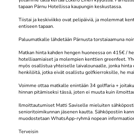
ylitämme tällä kertaa Eckerö Linen kyydissä. Pärnussa
tapaan Pärnu Hotellissa kaupungin keskustassa.
Tiistai ja keskiviikko ovat pelipäiviä, ja molemmat ke
entiseen tapaan.
Paluumatkalle lähdetään Pärnusta torstaiaamuna noin k
Matkan hinta kahden hengen huoneessa on 415€ / henki
hotelliaamiaiset ja molempien kenttien greenfeet. Y
myös osallistua yhteiselle laivalounaalle, jonka hint
henkilöitä, jotka eivät osallistu golfkierroksille, h
Voimme ottaa matkalle enintään 34 golffaria + joitakui
hinnan pitämiseksi tässä, joten ei muuta kuin ilmoitt
Ilmoittautumiset Matti Saviselle mieluiten sähköpost
senioritoimikunnan jäsenen kautta. Sähköpostiin kan
muodostetaan WhatsApp-ryhmä nopean informaation v
Terveisin