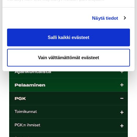
Oikeassa yläkulmassa olevista alempana olevista
viivoista avautuu valikoita.
Näytä tiedot
Salli kaikki evästeet
Vain välttämättömät evästeet