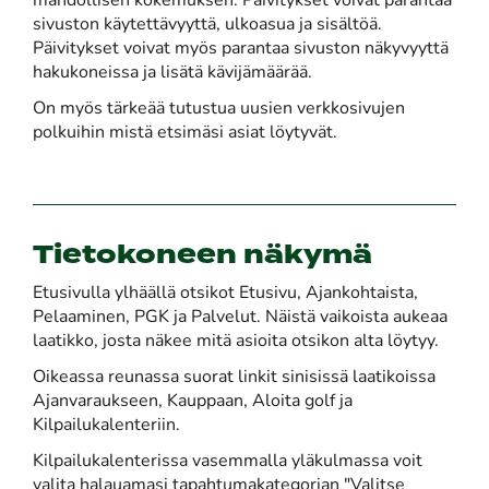
mahdollisen kokemuksen. Päivitykset voivat parantaa
sivuston käytettävyyttä, ulkoasua ja sisältöä.
Päivitykset voivat myös parantaa sivuston näkyvyyttä
hakukoneissa ja lisätä kävijämäärää.
On myös tärkeää tutustua uusien verkkosivujen
polkuihin mistä etsimäsi asiat löytyvät.
Tietokoneen näkymä
Etusivulla ylhäällä otsikot Etusivu, Ajankohtaista,
Pelaaminen, PGK ja Palvelut. Näistä vaikoista aukeaa
laatikko, josta näkee mitä asioita otsikon alta löytyy.
Oikeassa reunassa suorat linkit sinisissä laatikoissa
Ajanvaraukseen, Kauppaan, Aloita golf ja
Kilpailukalenteriin.
Kilpailukalenterissa vasemmalla yläkulmassa
voit
valita halauamasi tapahtumakategorian "Valitse