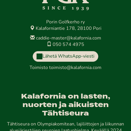
Porin Golfkerho ry
Kalaforniantie 178, 28100 Pori
caddie-master@kalafornia.com
050 574 4975
Lähetä WhatsApp-viesti
Toimisto
toimisto@kalafornia.com
Kalafornia on lasten,
nuorten ja aikuisten
Tähtiseura
Tähtiseura on Olympiakomitean, lajiliittojen ja liikunnan
aluejärjestöjen seurojen laatuohjelma. Keväällä 2024