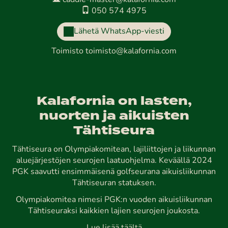
caddie-master@kalafornia.com
050 574 4975
Lähetä WhatsApp-viesti
Toimisto
toimisto@kalafornia.com
Kalafornia on lasten,
nuorten ja aikuisten
Tähtiseura
Tähtiseura on Olympiakomitean, lajiliittojen ja liikunnan
aluejärjestöjen seurojen laatuohjelma. Keväällä 2024
PGK saavutti ensimmäisenä golfseurana aikuisliikunnan
Tähtiseuran statuksen.
Olympiakomitea nimesi PGK:n vuoden aikuisliikunnan
Tähtiseuraksi kaikkien lajien seurojen joukosta.