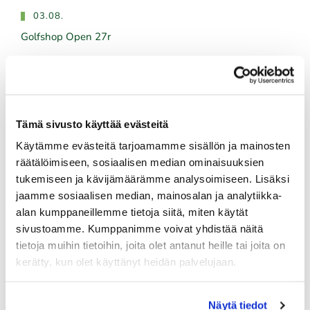
03.08.
Golfshop Open 27r
Tulevat tapahtumat
Tämä sivusto käyttää evästeitä
10.08.
Käytämme evästeitä tarjoamamme sisällön ja mainosten
Green Card kurssi Ma 10.8. klo 17-21
räätälöimiseen, sosiaalisen median ominaisuuksien
tukemiseen ja kävijämäärämme analysoimiseen. Lisäksi
10.08.
jaamme sosiaalisen median, mainosalan ja analytiikka-
Pariskuntagolf 5/7
alan kumppaneillemme tietoja siitä, miten käytät
sivustoamme. Kumppanimme voivat yhdistää näitä
11.08.
tietoja muihin tietoihin, joita olet antanut heille tai joita on
Senioritiistai 12
kerätty, kun olet käyttänyt heidän palvelujaan.
12.08.
Green Card kurssi Ke 12.8. klo 16:30-20:30
Näytä tiedot