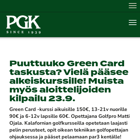
Nav
Nav
Puuttuuko Green Card
taskusta? Vielä pääsee
alkeiskurssille! Muista
myös aloittelijoiden
kilpailu 23.9.
Green Card -kurssi aikuisille 150€, 13-21v nuorille
90€ ja 6-12v lapsille 60€. Opettajana Golfpro Matti
Ojala. Kalafornian golfkursseilla opetetaan laajasti
pelin perusteet, opit oikean tekniikan golfopettajan
ohjauksessa ja pääset pelaamaan par3 kentälle!