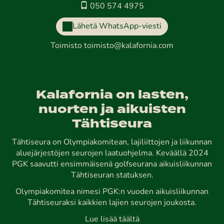
050 574 4975
Lähetä WhatsApp-viesti
Toimisto
toimisto@kalafornia.com
Kalafornia on lasten,
nuorten ja aikuisten
Tähtiseura
Tähtiseura on Olympiakomitean, lajiliittojen ja liikunnan
aluejärjestöjen seurojen laatuohjelma. Keväällä 2024
PGK saavutti ensimmäisenä golfseurana aikuisliikunnan
Tähtiseuran statuksen.
Olympiakomitea nimesi PGK:n vuoden aikuisliikunnan
Tähtiseuraksi kaikkien lajien seurojen joukosta.
Lue lisää täältä