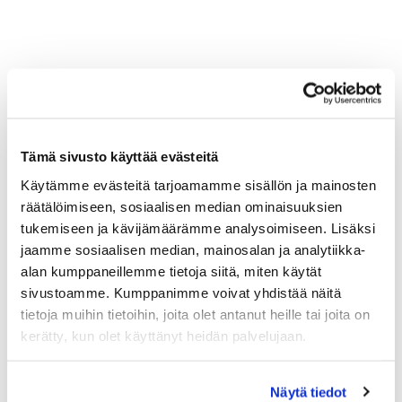
Tuoreimmat uutiset
06.08.
Tämä sivusto käyttää evästeitä
PGK:n Oliver Honkanen mukana Erkko Trophyssa
Käytämme evästeitä tarjoamamme sisällön ja mainosten
04.08.
räätälöimiseen, sosiaalisen median ominaisuuksien
Ilmoittaudu heti!
tukemiseen ja kävijämäärämme analysoimiseen. Lisäksi
​​​​​​​Senioreiden seuraottelu SHG - PGK 13.8.2026.
jaamme sosiaalisen median, mainosalan ja analytiikka-
alan kumppaneillemme tietoja siitä, miten käytät
03.08.
sivustoamme. Kumppanimme voivat yhdistää näitä
PGK:n miesten ja naisten seuran mestaruudesta pelataan
tietoja muihin tietoihin, joita olet antanut heille tai joita on
21.-23.8.2026
kerätty, kun olet käyttänyt heidän palvelujaan.
03.08.
Tule töihin Kalafornian asiakaspalveluun
Näytä tiedot