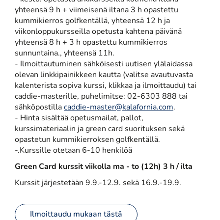
yhteensä 9 h + viimeisenä iltana 3 h opastettu
kummikierros golfkentällä, yhteensä 12 h ja
viikonloppukursseilla opetusta kahtena päivänä
yhteensä 8 h + 3 h opastettu kummikierros
sunnuntaina., yhteensä 11h.
- Ilmoittautuminen sähköisesti uutisen ylälaidassa
olevan linkkipainikkeen kautta (valitse avautuvasta
kalenterista sopiva kurssi, klikkaa ja ilmoittaudu) tai
caddie-masterille, puhelimitse: 02-6303 888 tai
sähköpostilla
caddie-master@kalafornia.com
.
- Hinta sisältää opetusmailat, pallot,
kurssimateriaalin ja green card suorituksen sekä
opastetun kummikierroksen golfkentällä.
-.Kurssille otetaan 6-10 henkilöä
Green Card kurssit viikolla ma - to (12h) 3 h / ilta
Kurssit järjestetään 9.9.-12.9. sekä 16.9.-19.9.
Ilmoittaudu mukaan tästä