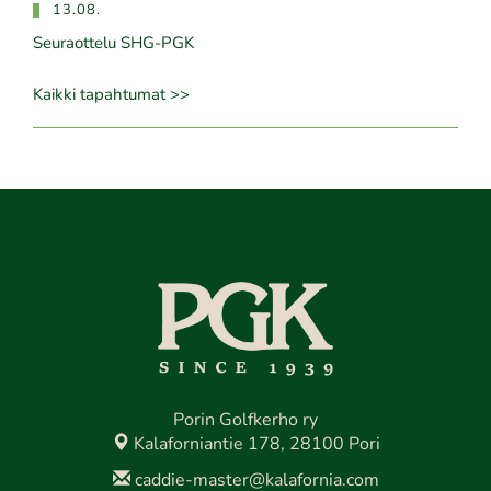
13.08.
Seuraottelu SHG-PGK
Kaikki tapahtumat >>
Porin Golfkerho ry
Kalaforniantie 178, 28100 Pori
caddie-master@kalafornia.com