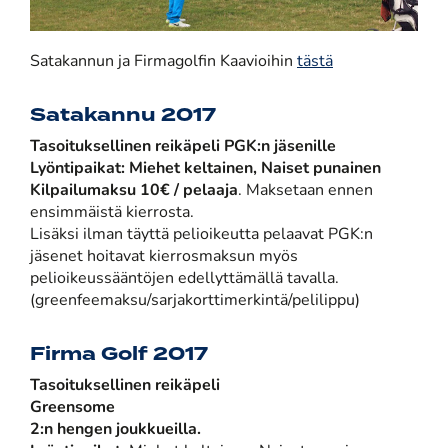
Satakannun ja Firmagolfin Kaavioihin
tästä
Satakannu 2017
Tasoituksellinen reikäpeli PGK:n jäsenille
Lyöntipaikat: Miehet keltainen, Naiset punainen
Kilpailumaksu 10€ / pelaaja
. Maksetaan ennen
ensimmäistä kierrosta.
Lisäksi ilman täyttä pelioikeutta pelaavat PGK:n
jäsenet hoitavat kierrosmaksun myös
pelioikeussääntöjen edellyttämällä tavalla.
(greenfeemaksu/sarjakorttimerkintä/pelilippu)
Firma Golf 2017
Tasoituksellinen reikäpeli
Greensome
2:n hengen joukkueilla.