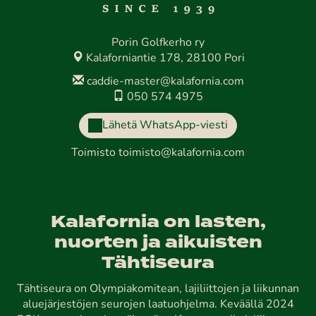
Porin Golfkerho ry
Kalaforniantie 178, 28100 Pori
caddie-master@kalafornia.com
050 574 4975
Lähetä WhatsApp-viesti
Toimisto
toimisto@kalafornia.com
Kalafornia on lasten,
nuorten ja aikuisten
Tähtiseura
Tähtiseura on Olympiakomitean, lajiliittojen ja liikunnan
aluejärjestöjen seurojen laatuohjelma. Keväällä 2024