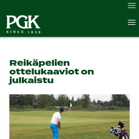
Nav
Nav
Reikäpelien
ottelukaaviot on
julkaistu