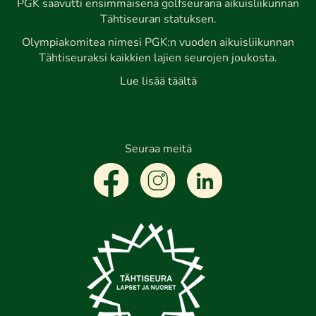
PGK saavutti ensimmäisenä golfseurana aikuisliikunnan
Tähtiseuran statuksen.
Olympiakomitea nimesi PGK:n vuoden aikuisliikunnan
Tähtiseuraksi kaikkien lajien seurojen joukosta.
Lue lisää täältä
Seuraa meitä