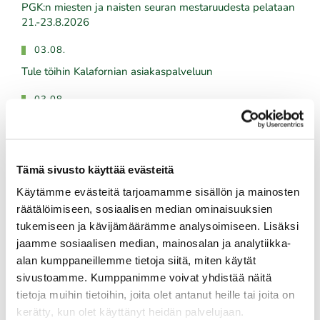
PGK:n miesten ja naisten seuran mestaruudesta pelataan
21.-23.8.2026
03.08.
Tule töihin Kalafornian asiakaspalveluun
03.08.
Golfshop Open 27r
Tämä sivusto käyttää evästeitä
Tulevat tapahtumat
Käytämme evästeitä tarjoamamme sisällön ja mainosten
räätälöimiseen, sosiaalisen median ominaisuuksien
08.08.
tukemiseen ja kävijämäärämme analysoimiseen. Lisäksi
IKH Milwaukee Open
jaamme sosiaalisen median, mainosalan ja analytiikka-
alan kumppaneillemme tietoja siitä, miten käytät
10.08.
sivustoamme. Kumppanimme voivat yhdistää näitä
Green Card kurssi Ma 10.8. klo 17-21
tietoja muihin tietoihin, joita olet antanut heille tai joita on
kerätty, kun olet käyttänyt heidän palvelujaan.
10.08.