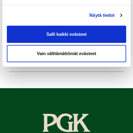
Pariskuntagolf 5/7
Näytä tiedot
11.08.
Senioritiistai 12
Salli kaikki evästeet
12.08.
Green Card kurssi Ke 12.8. klo 16:30-20:30
Vain välttämättömät evästeet
Kaikki tapahtumat >>