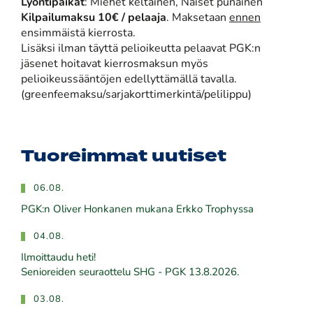
Lyöntipaikat
: Miehet keltainen, Naiset punainen
Kilpailumaksu 10€ / pelaaja
. Maksetaan
ennen
ensimmäistä kierrosta.
Lisäksi ilman täyttä pelioikeutta pelaavat PGK:n
jäsenet hoitavat kierrosmaksun myös
pelioikeussääntöjen edellyttämällä tavalla.
(greenfeemaksu/sarjakorttimerkintä/pelilippu)
Tuoreimmat uutiset
06.08.
PGK:n Oliver Honkanen mukana Erkko Trophyssa
04.08.
Ilmoittaudu heti!
​​​​​​​Senioreiden seuraottelu SHG - PGK 13.8.2026.
03.08.