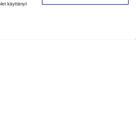
olet käyttänyt
Seuraa meitä