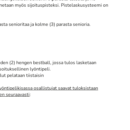
nnetaan myös sijoituspisteksi. Pistelaskusysteemi on
sta senioritaa ja kolme (3) parasta senioria.
hden (2) hengen bestball, jossa tulos lasketaan
oituksellinen lyöntipeli.
lut pelataan tiistaisin
öntipelikisassa osallistujat saavat tuloksistaan
ten seuraavasti
: