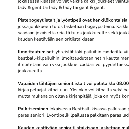
jokaisessa kisassa voivat vaikka kaikki joukkeet vaiht
lady & gent tai lady & lady tai gent & gent.
Pistebogeytiistait ja lyöntipeli ovat henkilökohtaisia 
jossa joukkueen tulos lasketaan bogeypisteinä. Kaikki
saadaan jokaiselta reiältä tulos joukkueelle sekä jo
kauden kestävään senioritiistaikisaan.
Ilmoittautumiset
: yhteislähtökilpailuihin caddarille
bestball-kilpailuihin ilmoittaudutaan netin kautta mer
ilmoitetaan vain yksi joukkue, caddari voi pyydettäess
joukkueella.
Vapaiden lähtöjen senioritiistait voi pelata klo 08.00
kirjaa pelaajat kilpailuun. Yksinkin voi kilpailla sekä
mutta mukana on oltava kirjanpitäjä, joka on myös korti
Palkitseminen
Jokaisessa Bestball-kisassa palkitaan 
paras seniori. Lyöntipelikilpailussa palkitaan paras la
Kauden kestävään senioritiistaikisaan lasketaan muk