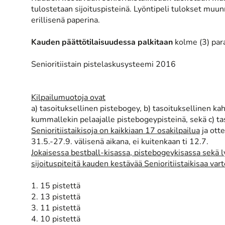
tulostetaan sijoituspisteinä. Lyöntipeli tulokset muu
erillisenä paperina.
Kauden päättötilaisuudessa palkitaan
kolme (3) para
Senioritiistain pistelaskusysteemi 2016
Kilpailumuotoja ovat
a) tasoituksellinen pistebogey, b) tasoituksellinen ka
kummallekin pelaajalle pistebogeypisteinä, sekä c) tas
Senioritiistaikisoja on kaikkiaan 17 osakilpailua
ja otte
31.5.-27.9. välisenä aikana, ei kuitenkaan ti 12.7.
Jokaisessa bestball-kisassa, pistebogeykisassa sekä ly
sijoituspiteitä kauden kestävää Senioritiistaikisaa var
1. 15 pistettä
2. 13 pistettä
3. 11 pistettä
4. 10 pistettä