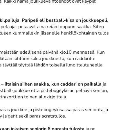
ua. Kaikki nämä joukkuevaihtoehdot ovat käypiä:
kilpailuja
.
Paripeli eli bestball-kisa on joukkuepeli
,
 pelaajat pelaavat aina reiän loppuun saakka. Siten
ukkueen kummallekin jäsenelle henkilökohtainen tulos
 viimeistään edellisenä päivänä klo10 mennessä. Kun
kitään lähtöön kaksi joukkuetta, kun caddarille
a täyttää täyttää lähdön toisella ilmoittautuneella
 – iltaisin siihen saakka, kun caddari on paikalla
ja
 bestball-joukkue että pistebogeykisan pelaava seniori,
n/korttien toinen allekirjoittaja.
paras joukkue ja pistebogeykisassa paras seniorita ja
dy ja gent sekä paras scratstulos.
aan jokaisen seniorin 6 parasta tulosta
ja ne