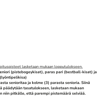
sijoituspisteet lasketaan mukaan lopputulokseen.
eniori (pistebogeykisat), paras pari (bestball-kisat) ja
(lyöntipelikisa)
sta senioritaa ja kolme (3) parasta senioria. Siinä
ssä päädytään tasatulokseen, lasketaan mukaan
 niin pitkälle, että parempi pistemäärä selviää.