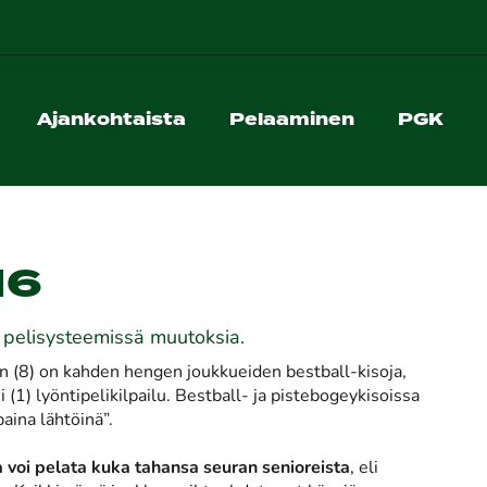
Ajankohtaista
Pelaaminen
PGK
16
ai, pelisysteemissä muutoksia.
san (8) on kahden hengen joukkueiden bestball-kisoja,
(1) lyöntipelikilpailu. Bestball- ja pistebogeykisoissa
paina lähtöinä”.
voi pelata kuka tahansa seuran senioreista
, eli