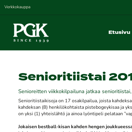
Verkkokauppa
Etusivu
Senioritiistai 20
Senioreitten viikkokilpailuna jatkaa senioritiist
Senioritiistaikisoja on 17 osakilpailua, joista kahdek
kahdeksan (8) henkilökohtaista pistebogeykisaa ja yksi 
on yksi (1) yhteislähtö ja ainoa lyöntipeli pelataan ”va
Jokaisen bestball-kisan kahden hengen joukkueessa 