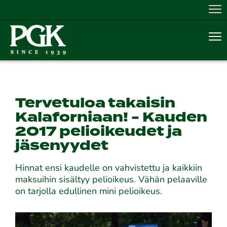
Nav
Nav
Tervetuloa takaisin
Kalaforniaan! - Kauden
2017 pelioikeudet ja
jäsenyydet
Hinnat ensi kaudelle on vahvistettu ja kaikkiin
maksuihin sisältyy pelioikeus. Vähän pelaaville
on tarjolla edullinen mini pelioikeus.