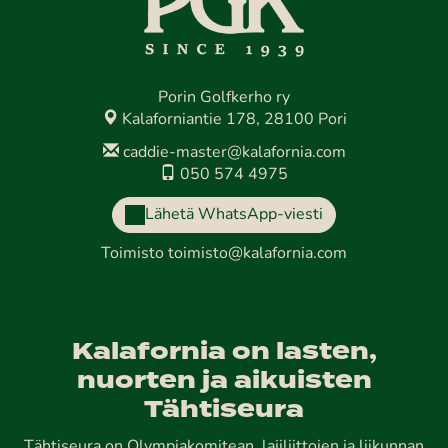
Porin Golfkerho ry
Kalaforniantie 178, 28100 Pori
caddie-master@kalafornia.com
050 574 4975
Lähetä WhatsApp-viesti
Toimisto
toimisto@kalafornia.com
Kalafornia on lasten,
nuorten ja aikuisten
Tähtiseura
Tähtiseura on Olympiakomitean, lajiliittojen ja liikunnan