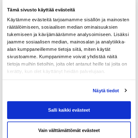
par3-kenttä.
Tämä sivusto käyttää evästeitä
Large on oikea valinta niille, jotka pelaavat paljon.
Käytämme evästeitä tarjoamamme sisällön ja mainosten
Aikuiset 815€
räätälöimiseen, sosiaalisen median ominaisuuksien
Puoliso 715€
tukemiseen ja kävijämäärämme analysoimiseen. Lisäksi
Opiskelijat 420€
jaamme sosiaalisen median, mainosalan ja analytiikka-
Nuoriso 19-21v 340€
alan kumppaneillemme tietoja siitä, miten käytät
Juniorit alle 18v 280€
sivustoamme. Kumppanimme voivat yhdistää näitä
tietoja muihin tietoihin, joita olet antanut heille tai joita on
Lue lisää
kerätty, kun olet käyttänyt heidän palvelujaan.
Näytä tiedot
Salli kaikki evästeet
Vain välttämättömät evästeet