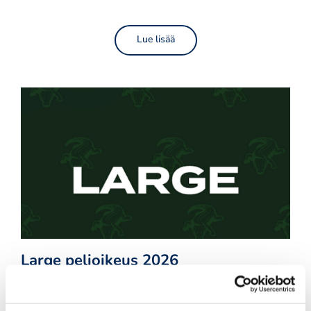
Lue lisää
Large pelioikeus 2026
Sisältää jäsenyyden + rajattoman pelioikeuden
yhdistelemässä Suisto 9r, Joki 9r ja Puisto 9r+3r,+