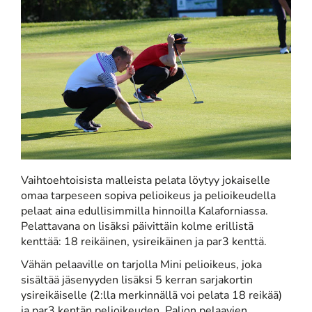
Vaihtoehtoisista malleista pelata löytyy jokaiselle
omaa tarpeseen sopiva pelioikeus ja pelioikeudella
pelaat aina edullisimmilla hinnoilla Kalaforniassa.
Pelattavana on lisäksi päivittäin kolme erillistä
kenttää: 18 reikäinen, ysireikäinen ja par3 kenttä.
Vähän pelaaville on tarjolla Mini pelioikeus, joka
sisältää jäsenyyden lisäksi 5 kerran sarjakortin
ysireikäiselle (2:lla merkinnällä voi pelata 18 reikää)
ja par3 kentän pelioikeuden. Paljon pelaavien