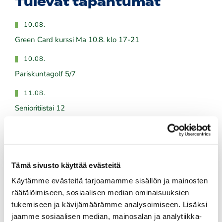
Tulevat tapahtumat
10.08.
Green Card kurssi Ma 10.8. klo 17-21
10.08.
Pariskuntagolf 5/7
11.08.
Senioritiistai 12
12.08.
Green Card kurssi Ke 12.8. klo 16:30-20:30
13.08.
Tämä sivusto käyttää evästeitä
Seuraottelu SHG-PGK
Käytämme evästeitä tarjoamamme sisällön ja mainosten
räätälöimiseen, sosiaalisen median ominaisuuksien
Kaikki tapahtumat >>
tukemiseen ja kävijämäärämme analysoimiseen. Lisäksi
jaamme sosiaalisen median, mainosalan ja analytiikka-