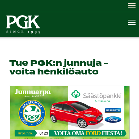
Nav
Nav
Tue PGK:n junnuja -
voita henkilöauto