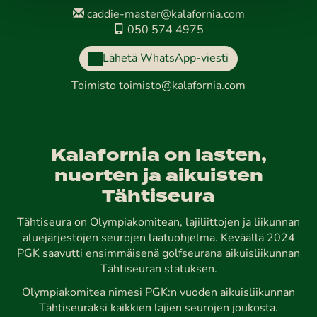
caddie-master@kalafornia.com
050 574 4975
Lähetä WhatsApp-viesti
Toimisto
toimisto@kalafornia.com
Kalafornia on lasten,
nuorten ja aikuisten
Tähtiseura
Tähtiseura on Olympiakomitean, lajiliittojen ja liikunnan
aluejärjestöjen seurojen laatuohjelma. Keväällä 2024
PGK saavutti ensimmäisenä golfseurana aikuisliikunnan
Tähtiseuran statuksen.
Olympiakomitea nimesi PGK:n vuoden aikuisliikunnan
Tähtiseuraksi kaikkien lajien seurojen joukosta.