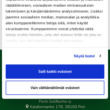
Green Card kurssi Ke 12.8. klo 16:30-20:30
räätälöimiseen, sosiaalisen median ominaisuuksien
13.08.
tukemiseen ja kävijämäärämme analysoimiseen. Lisäksi
jaamme sosiaalisen median, mainosalan ja analytiikka-
Seuraottelu SHG-PGK
alan kumppaneillemme tietoja siitä, miten käytät
sivustoamme. Kumppanimme voivat yhdistää näitä
Kaikki tapahtumat >>
tietoja muihin tietoihin, joita olet antanut heille tai joita on
kerätty, kun olet käyttänyt heidän palvelujaan.
Näytä tiedot
Salli kaikki evästeet
Vain välttämättömät evästeet
Porin Golfkerho ry
Kalaforniantie 178, 28100 Pori