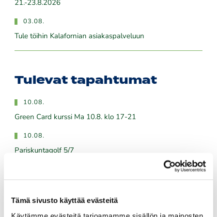
21.-23.8.2026
03.08.
Tule töihin Kalafornian asiakaspalveluun
Tulevat tapahtumat
10.08.
Green Card kurssi Ma 10.8. klo 17-21
10.08.
Pariskuntagolf 5/7
11.08.
Senioritiistai 12
Tämä sivusto käyttää evästeitä
12.08.
Käytämme evästeitä tarjoamamme sisällön ja mainosten