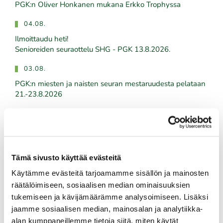
PGK:n Oliver Honkanen mukana Erkko Trophyssa
04.08.
Ilmoittaudu heti!
​​​​​​​Senioreiden seuraottelu SHG - PGK 13.8.2026.
03.08.
PGK:n miesten ja naisten seuran mestaruudesta pelataan
21.-23.8.2026
03.08.
Tule töihin Kalafornian asiakaspalveluun
03.08.
Tämä sivusto käyttää evästeitä
Golfshop Open 27r
Käytämme evästeitä tarjoamamme sisällön ja mainosten
räätälöimiseen, sosiaalisen median ominaisuuksien
tukemiseen ja kävijämäärämme analysoimiseen. Lisäksi
Tulevat tapahtumat
jaamme sosiaalisen median, mainosalan ja analytiikka-
alan kumppaneillemme tietoja siitä, miten käytät