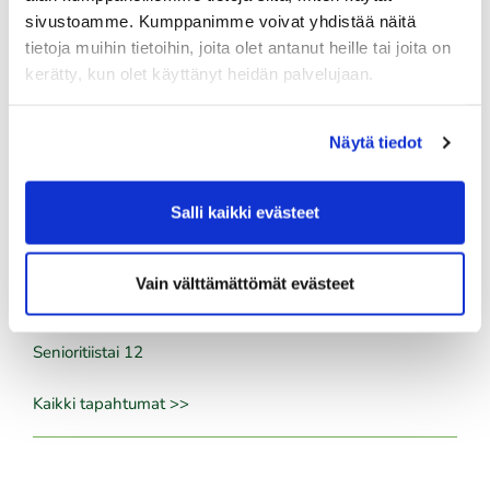
08.08.
sivustoamme. Kumppanimme voivat yhdistää näitä
tietoja muihin tietoihin, joita olet antanut heille tai joita on
IKH Milwaukee Open
kerätty, kun olet käyttänyt heidän palvelujaan.
08.08.
Green Card kurssi La 8.8. klo 10-14
Näytä tiedot
10.08.
Green Card kurssi Ma 10.8. klo 17-21
Salli kaikki evästeet
10.08.
Pariskuntagolf 5/7
Vain välttämättömät evästeet
11.08.
Senioritiistai 12
Kaikki tapahtumat >>