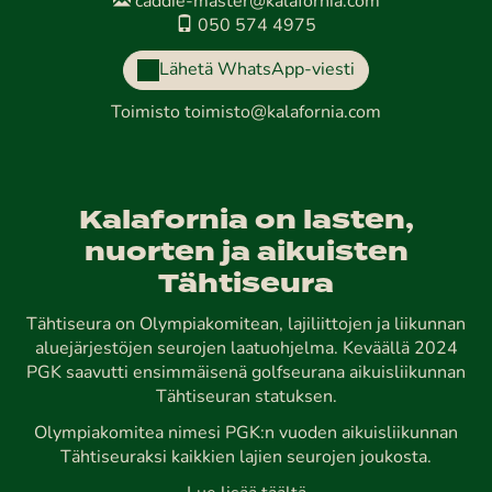
caddie-master@kalafornia.com
050 574 4975
Lähetä WhatsApp-viesti
Toimisto
toimisto@kalafornia.com
Kalafornia on lasten,
nuorten ja aikuisten
Tähtiseura
Tähtiseura on Olympiakomitean, lajiliittojen ja liikunnan
aluejärjestöjen seurojen laatuohjelma. Keväällä 2024
PGK saavutti ensimmäisenä golfseurana aikuisliikunnan
Tähtiseuran statuksen.
Olympiakomitea nimesi PGK:n vuoden aikuisliikunnan
Tähtiseuraksi kaikkien lajien seurojen joukosta.