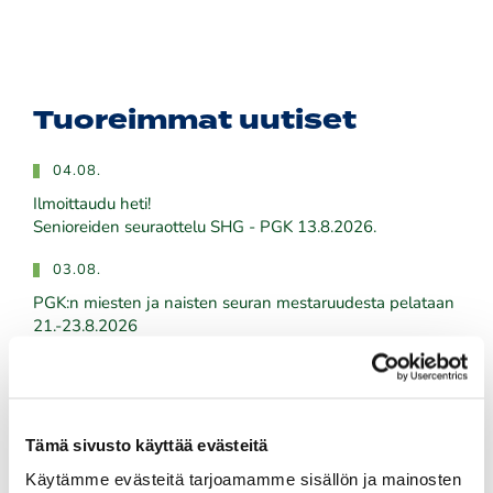
Tuoreimmat uutiset
04.08.
Ilmoittaudu heti!
​​​​​​​Senioreiden seuraottelu SHG - PGK 13.8.2026.
03.08.
PGK:n miesten ja naisten seuran mestaruudesta pelataan
21.-23.8.2026
03.08.
Tule töihin Kalafornian asiakaspalveluun
Tämä sivusto käyttää evästeitä
03.08.
Käytämme evästeitä tarjoamamme sisällön ja mainosten
Golfshop Open 27r