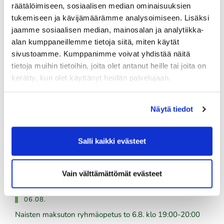
räätälöimiseen, sosiaalisen median ominaisuuksien
03.08.
tukemiseen ja kävijämäärämme analysoimiseen. Lisäksi
Titleist demopäivä 14.8. klo 12-18
jaamme sosiaalisen median, mainosalan ja analytiikka-
alan kumppaneillemme tietoja siitä, miten käytät
sivustoamme. Kumppanimme voivat yhdistää näitä
tietoja muihin tietoihin, joita olet antanut heille tai joita on
Tulevat tapahtumat
kerätty, kun olet käyttänyt heidän palvelujaan.
06.08.
Näytä tiedot
Skini-ilta 5
06.08.
Salli kaikki evästeet
Kummikierros 9r
06.08.
Vain välttämättömät evästeet
Naisten maksuton ryhmäopetus to 6.8. klo 18:00-19:00
06.08.
Naisten maksuton ryhmäopetus to 6.8. klo 19:00-20:00