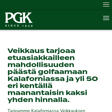
Nav
Nav
Veikkaus tarjoaa
etuasiakkailleen
mahdollisuuden
päästä golfaamaan
Kalaforniassa ja yli 50
eri kentällä
maanantaisin kaksi
yhden hinnalla.
Tarjoamme Kalaforniassa Veikkauksen