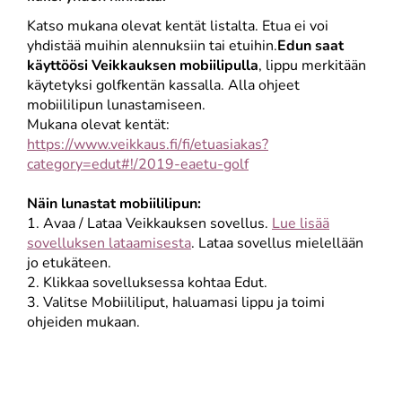
Katso mukana olevat kentät listalta. Etua ei voi
yhdistää muihin alennuksiin tai etuihin.
Edun saat
käyttöösi Veikkauksen mobiilipulla
, lippu merkitään
käytetyksi golfkentän kassalla. Alla ohjeet
mobiililipun lunastamiseen.
Mukana olevat kentät:
https://www.veikkaus.fi/fi/etuasiakas?
category=edut#!/2019-eaetu-golf
Näin lunastat mobiililipun:
1. Avaa / Lataa Veikkauksen sovellus.
Lue lisää
sovelluksen lataamisesta
. Lataa sovellus mielellään
jo etukäteen.
2. Klikkaa sovelluksessa kohtaa Edut.
3. Valitse Mobiililiput, haluamasi lippu ja toimi
ohjeiden mukaan.