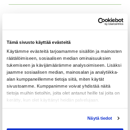
Tulevat tapahtumat
08.08.
Tämä sivusto käyttää evästeitä
IKH Milwaukee Open
Käytämme evästeitä tarjoamamme sisällön ja mainosten
10.08.
räätälöimiseen, sosiaalisen median ominaisuuksien
Green Card kurssi Ma 10.8. klo 17-21
tukemiseen ja kävijämäärämme analysoimiseen. Lisäksi
jaamme sosiaalisen median, mainosalan ja analytiikka-
10.08.
alan kumppaneillemme tietoja siitä, miten käytät
Pariskuntagolf 5/7
sivustoamme. Kumppanimme voivat yhdistää näitä
tietoja muihin tietoihin, joita olet antanut heille tai joita on
11.08.
kerätty, kun olet käyttänyt heidän palvelujaan.
Senioritiistai 12
12.08.
Näytä tiedot
Green Card kurssi Ke 12.8. klo 16:30-20:30