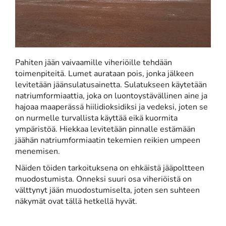
Pahiten jään vaivaamille viheriöille tehdään
toimenpiteitä. Lumet aurataan pois, jonka jälkeen
levitetään jäänsulatusainetta. Sulatukseen käytetään
natriumformiaattia, joka on luontoystävällinen aine ja
hajoaa maaperässä hiilidioksidiksi ja vedeksi, joten se
on nurmelle turvallista käyttää eikä kuormita
ympäristöä. Hiekkaa levitetään pinnalle estämään
jäähän natriumformiaatin tekemien reikien umpeen
menemisen.
Näiden töiden tarkoituksena on ehkäistä jääpoltteen
muodostumista. Onneksi suuri osa viheriöistä on
välttynyt jään muodostumiselta, joten sen suhteen
näkymät ovat tällä hetkellä hyvät.