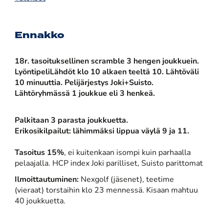
Ennakko
18r. tasoituksellinen scramble 3 hengen joukkuein.
Lyöntipeli
Lähdöt klo 10 alkaen teeltä 10. Lähtöväli
10 minuuttia. Pelijärjestys Joki+Suisto.
Lähtöryhmässä 1 joukkue eli 3 henkeä.
Palkitaan 3 parasta joukkuetta.
Erikosikilpailut: lähimmäksi lippua väylä 9 ja 11.
Tasoitus 15%
, ei kuitenkaan isompi kuin parhaalla
pelaajalla. HCP index Joki parilliset, Suisto parittomat
Ilmoittautuminen:
Nexgolf (jäsenet), teetime
(vieraat) torstaihin klo 23 mennessä. Kisaan mahtuu
40 joukkuetta.