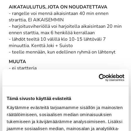
AIKATAULUTUS, JOTA ON NOUDATETTAVA
- rangelle voi mennä aikaisintaan 40 min ennen
strarttia, EI AIKAISEMMIN
- harjoitusviheriöllä voi harjoitella aikaisintaan 20 min
ennen starttia, max 6 henkilöä kerrallaan
- lähdöt teeltä 10 välillä klo 10-15 lähtöväli 7
minuuttia. Kenttä Joki + Suisto
- teelle mennään, kun edellinen ryhmä on lähtenyt
MUUTA
- ei startteria
- tuomarointi puhelimen välityksellä / Joni Nummelin
050-5253571
- Sähköinen tuloskortti, pahvikortit eivät ole käytössä
- tulokset päivittyvät nettiin heti, kun kortti syötetty
Tämä sivusto käyttää evästeitä
järjestelmään
- lähdöt 3 ryhmissä (lähtöryhmä = joukkue) 7
Käytämme evästeitä tarjoamamme sisällön ja mainosten
minuutin välein 10 teeltä. (Joki + Suisto)
räätälöimiseen, sosiaalisen median ominaisuuksien
- ei palkintojenjakoa, palkinnot noudettavissa klubilta
tukemiseen ja kävijämäärämme analysoimiseen. Lisäksi
aukioloaikojen mukaan
jaamme sosiaalisen median, mainosalan ja analytiikka-