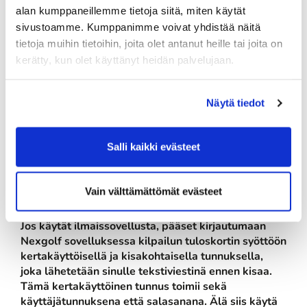
- muistetaan pitää turvaetäisyydet, ei ryhmäydytä!
alan kumppaneillemme tietoja siitä, miten käytät
sivustoamme. Kumppanimme voivat yhdistää näitä
MUISTA
KORONA-OHJEISTUKSET!
Nexgolfin sähköinen
tietoja muihin tietoihin, joita olet antanut heille tai joita on
kerätty, kun olet käyttänyt heidän palvelujaan.
tuloskortti käytössä
kisoissa
Näytä tiedot
Tulokset syötetään puhelimella.
Lataa sovelluskaupasta puhelimeesi
Nexgolf app
.
Salli kaikki evästeet
Sovellus on ilmainen.
Mikäli sinulla on käytössäsi maksullinen Nexgolf
premium palvelu, pääset kirjautumaan tuloskortin
Vain välttämättömät evästeet
syöttöön sen kautta omilla tunnuksillasi.
Jos käytät ilmaissovellusta, pääset kirjautumaan
Nexgolf sovelluksessa kilpailun tuloskortin syöttöön
kertakäyttöisellä ja kisakohtaisella tunnuksella,
joka lähetetään sinulle tekstiviestinä ennen kisaa.
Tämä kertakäyttöinen tunnus toimii sekä
käyttäjätunnuksena että salasanana. Älä siis käytä