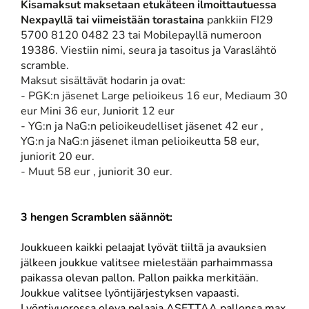
Kisamaksut maksetaan etukäteen ilmoittautuessa
Nexpayllä tai viimeistään torastaina
pankkiin FI29
5700 8120 0482 23 tai Mobilepayllä numeroon
19386. Viestiin nimi, seura ja tasoitus ja Varaslähtö
scramble.
Maksut sisältävät hodarin ja ovat:
- PGK:n jäsenet Large pelioikeus 16 eur, Mediaum 30
eur Mini 36 eur, Juniorit 12 eur
- YG:n ja NaG:n pelioikeudelliset jäsenet 42 eur ,
YG:n ja NaG:n jäsenet ilman pelioikeutta 58 eur,
juniorit 20 eur.
- Muut 58 eur , juniorit 30 eur.
3 hengen Scramblen säännöt:
Joukkueen kaikki pelaajat lyövät tiiltä ja avauksien
jälkeen joukkue valitsee mielestään parhaimmassa
paikassa olevan pallon. Pallon paikka merkitään.
Joukkue valitsee lyöntijärjestyksen vapaasti.