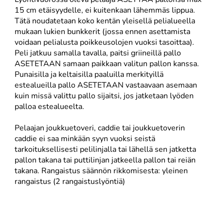
Lyöntivuorossa oleva pelaaja ASETTAA pallonsa max
15 cm etäisyydelle, ei kuitenkaan lähemmäs lippua.
Tätä noudatetaan koko kentän yleisellä pelialueella
mukaan lukien bunkkerit (jossa ennen asettamista
voidaan pelialusta poikkeusolojen vuoksi tasoittaa).
Peli jatkuu samalla tavalla, paitsi griineillä pallo
ASETETAAN samaan paikkaan valitun pallon kanssa.
Punaisilla ja keltaisilla paaluilla merkityillä
estealueilla pallo ASETETAAN vastaavaan asemaan
kuin missä valittu pallo sijaitsi, jos jatketaan lyöden
palloa estealueelta.
Pelaajan joukkuetoveri, caddie tai joukkuetoverin
caddie ei saa minkään syyn vuoksi seistä
tarkoituksellisesti pelilinjalla tai lähellä sen jatketta
pallon takana tai puttilinjan jatkeella pallon tai reiän
takana. Rangaistus säännön rikkomisesta: yleinen
rangaistus (2 rangaistuslyöntiä)