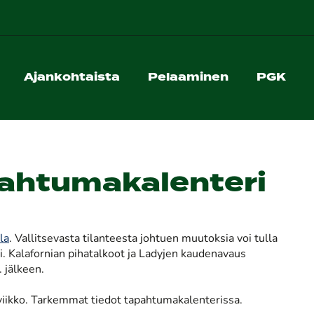
Ajankohtaista
Pelaaminen
PGK
ahtumakalenteri
la
. Vallitsevasta tilanteesta johtuen muutoksia voi tulla
ti. Kalafornian pihatalkoot ja Ladyjen kaudenavaus
 jälkeen.
a viikko. Tarkemmat tiedot tapahtumakalenterissa.