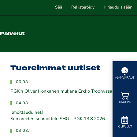
Sää
Rekisteröidy
Kirjaudu sisään
Palvelut
Tuoreimmat uutiset
AJANVARAUS
06.08.
PGK:n Oliver Honkanen mukana Erkko Trophyssa
KAUPPA
04.08.
Ilmoittaudu heti!
​​​​​​​Senioreiden seuraottelu SHG - PGK 13.8.2026.
KILPAILUT
03.08.