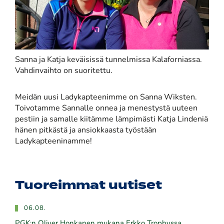
Sanna ja Katja keväisissä tunnelmissa Kalaforniassa.
Vahdinvaihto on suoritettu.
Meidän uusi Ladykapteenimme on Sanna Wiksten.
Toivotamme Sannalle onnea ja menestystä uuteen
pestiin ja samalle kiitämme lämpimästi Katja Lindeniä
hänen pitkästä ja ansiokkaasta työstään
Ladykapteeninamme!
Tuoreimmat uutiset
06.08.
PGK:n Oliver Honkanen mukana Erkko Trophyssa