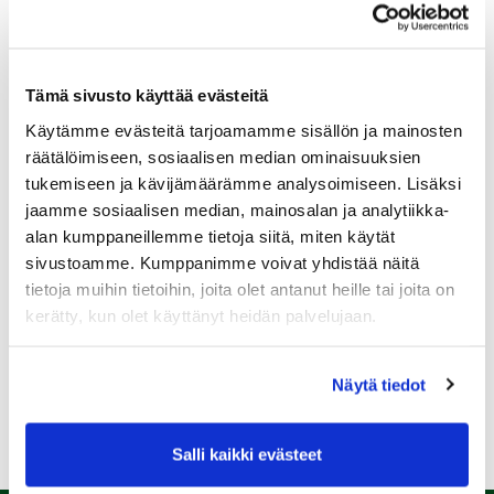
08.08.
IKH Milwaukee Open
08.08.
Tämä sivusto käyttää evästeitä
Green Card kurssi La 8.8. klo 10-14
Käytämme evästeitä tarjoamamme sisällön ja mainosten
räätälöimiseen, sosiaalisen median ominaisuuksien
10.08.
tukemiseen ja kävijämäärämme analysoimiseen. Lisäksi
Green Card kurssi Ma 10.8. klo 17-21
jaamme sosiaalisen median, mainosalan ja analytiikka-
alan kumppaneillemme tietoja siitä, miten käytät
10.08.
sivustoamme. Kumppanimme voivat yhdistää näitä
Pariskuntagolf 5/7
tietoja muihin tietoihin, joita olet antanut heille tai joita on
11.08.
kerätty, kun olet käyttänyt heidän palvelujaan.
Senioritiistai 12
Näytä tiedot
Kaikki tapahtumat >>
Salli kaikki evästeet