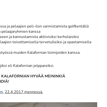
ssa ja pelaajien peli-ilon varmistamista golfkentällä
ä pelaajaryhmien kanssa
een ja kannustamista aktiivisiksi kerholaisiksi
laajien toivottamisella tervetulleiksi ja opastamisella
istyössä muiden Kalafornian toimijoiden kanssa.
si eli Kalafornian jelppareiksi.
KALAFORNIAN HYVÄÄ MEININKIÄ
DIÄ!
om
,
22.4.2017 mennessä.