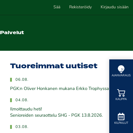
Sää
Rekisteröidy
Kirjaudu sisään
Palvelut
Tuoreimmat uutiset
AJANVARAUS
06.08.
PGK:n Oliver Honkanen mukana Erkko Trophyssa
KAUPPA
04.08.
Ilmoittaudu heti!
​​​​​​​Senioreiden seuraottelu SHG - PGK 13.8.2026.
KILPAILUT
03.08.