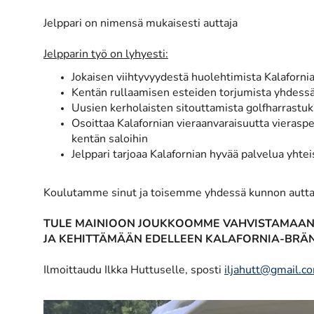
Jelppari on nimensä mukaisesti auttaja
Jelpparin työ on lyhyesti:
Jokaisen viihtyvyydestä huolehtimista Kalafornia
Kentän rullaamisen esteiden torjumista yhdess
Uusien kerholaisten sitouttamista golfharrastuks
Osoittaa Kalafornian vieraanvaraisuutta vieraspe
kentän saloihin
Jelppari tarjoaa Kalafornian hyvää palvelua yhte
Koulutamme sinut ja toisemme yhdessä kunnon auttajik
TULE MAINIOON JOUKKOOMME VAHVISTAMAAN 
JA KEHITTÄMÄÄN EDELLEEN KALAFORNIA-BRÄN
Ilmoittaudu Ilkka Huttuselle, sposti
iljahutt@gmail.c