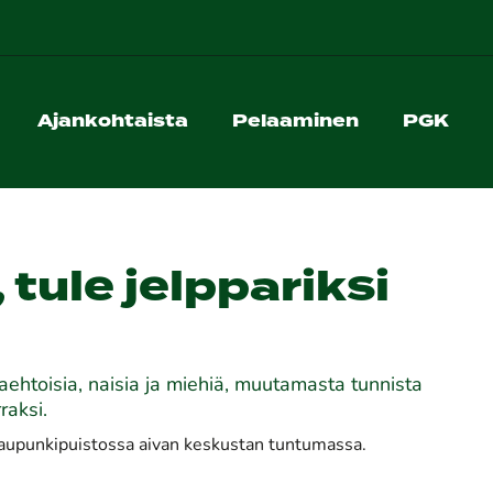
Ajankohtaista
Pelaaminen
PGK
 tule jelppariksi
ehtoisia, naisia ja miehiä, muutamasta tunnista
raksi.
n kaupunkipuistossa aivan keskustan tuntumassa.