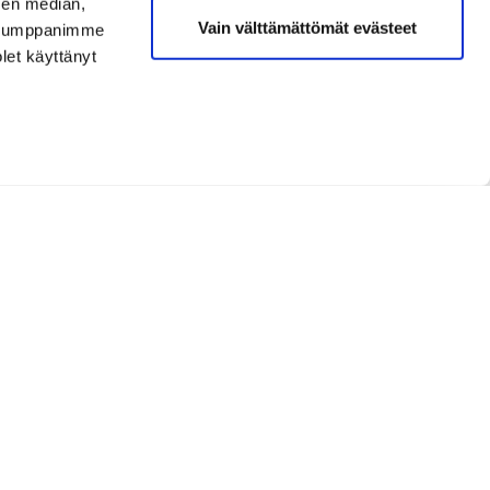
sen median,
Vain välttämättömät evästeet
. Kumppanimme
olet käyttänyt