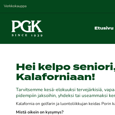
Verkkokauppa
Etusivu
Hei kelpo seniori,
Kalaforniaan!
Tarvitsemme kesä-elokuuksi tervejärkisiä, vapaa
pidempiin jaksoihin, yhdeksi tai useammaksi ker
Kalafornia on golfarin ja luontoliikkujan keidas Pori
Mistä oikein on kysymys?