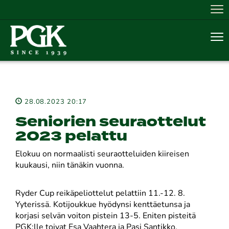
Nav
Nav
28.08.2023 20:17
Seniorien seuraottelut
2023 pelattu
Elokuu on normaalisti seuraotteluiden kiireisen
kuukausi, niin tänäkin vuonna.
Ryder Cup reikäpeliottelut pelattiin 11.-12. 8.
Yyterissä. Kotijoukkue hyödynsi kenttäetunsa ja
korjasi selvän voiton pistein 13-5. Eniten pisteitä
PGK:lle toivat Esa Vaahtera ja Pasi Santikko.