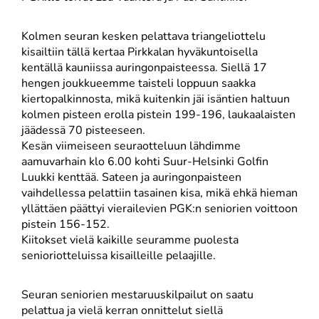
Kolmen seuran kesken pelattava triangeliottelu
kisailtiin tällä kertaa Pirkkalan hyväkuntoisella
kentällä kauniissa auringonpaisteessa. Siellä 17
hengen joukkueemme taisteli loppuun saakka
kiertopalkinnosta, mikä kuitenkin jäi isäntien haltuun
kolmen pisteen erolla pistein 199-196, laukaalaisten
jäädessä 70 pisteeseen.
Kesän viimeiseen seuraotteluun lähdimme
aamuvarhain klo 6.00 kohti Suur-Helsinki Golfin
Luukki kenttää. Sateen ja auringonpaisteen
vaihdellessa pelattiin tasainen kisa, mikä ehkä hieman
yllättäen päättyi vierailevien PGK:n seniorien voittoon
pistein 156-152.
Kiitokset vielä kaikille seuramme puolesta
senioriotteluissa kisailleille pelaajille.
Seuran seniorien mestaruuskilpailut on saatu
pelattua ja vielä kerran onnittelut siellä