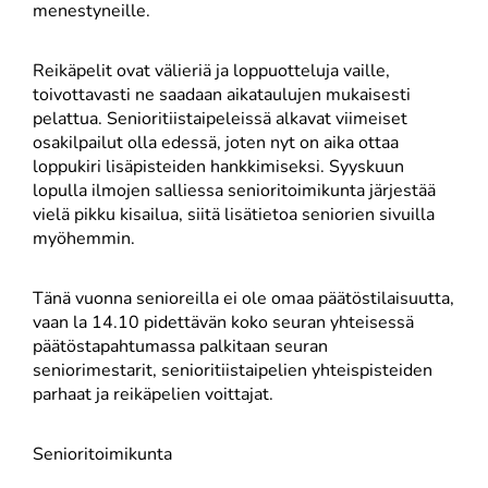
menestyneille.
Reikäpelit ovat välieriä ja loppuotteluja vaille,
toivottavasti ne saadaan aikataulujen mukaisesti
pelattua. Senioritiistaipeleissä alkavat viimeiset
osakilpailut olla edessä, joten nyt on aika ottaa
loppukiri lisäpisteiden hankkimiseksi. Syyskuun
lopulla ilmojen salliessa senioritoimikunta järjestää
vielä pikku kisailua, siitä lisätietoa seniorien sivuilla
myöhemmin.
Tänä vuonna senioreilla ei ole omaa päätöstilaisuutta,
vaan la 14.10 pidettävän koko seuran yhteisessä
päätöstapahtumassa palkitaan seuran
seniorimestarit, senioritiistaipelien yhteispisteiden
parhaat ja reikäpelien voittajat.
Senioritoimikunta