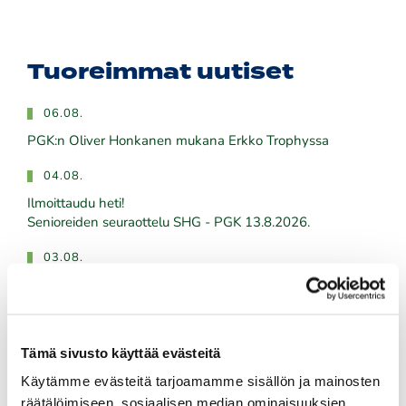
Tuoreimmat uutiset
06.08.
PGK:n Oliver Honkanen mukana Erkko Trophyssa
04.08.
Ilmoittaudu heti!
​​​​​​​Senioreiden seuraottelu SHG - PGK 13.8.2026.
03.08.
PGK:n miesten ja naisten seuran mestaruudesta pelataan
21.-23.8.2026
03.08.
Tämä sivusto käyttää evästeitä
Tule töihin Kalafornian asiakaspalveluun
Käytämme evästeitä tarjoamamme sisällön ja mainosten
räätälöimiseen, sosiaalisen median ominaisuuksien
03.08.