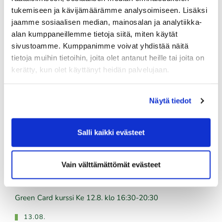
tukemiseen ja kävijämäärämme analysoimiseen. Lisäksi
Golfshop Open 27r
jaamme sosiaalisen median, mainosalan ja analytiikka-
alan kumppaneillemme tietoja siitä, miten käytät
sivustoamme. Kumppanimme voivat yhdistää näitä
Tulevat tapahtumat
tietoja muihin tietoihin, joita olet antanut heille tai joita on
kerätty, kun olet käyttänyt heidän palvelujaan.
10.08.
Green Card kurssi Ma 10.8. klo 17-21
Näytä tiedot
10.08.
Pariskuntagolf 5/7
Salli kaikki evästeet
11.08.
Vain välttämättömät evästeet
Senioritiistai 12
12.08.
Green Card kurssi Ke 12.8. klo 16:30-20:30
13.08.