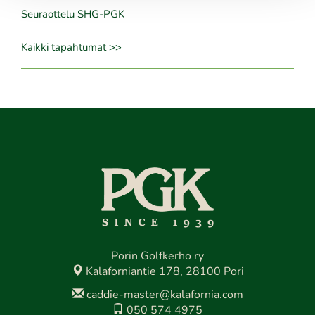
Seuraottelu SHG-PGK
Kaikki tapahtumat >>
Porin Golfkerho ry
Kalaforniantie 178, 28100 Pori
caddie-master@kalafornia.com
050 574 4975