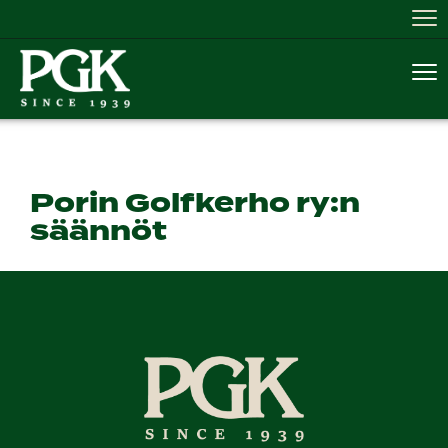
Nav
Nav
Porin Golfkerho ry:n
säännöt