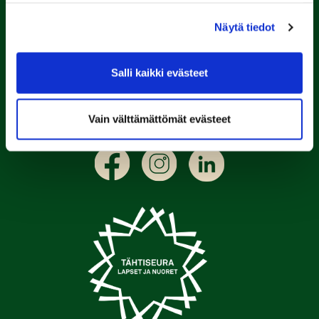
Tähtiseuran statuksen.
Olympiakomitea nimesi PGK:n vuoden aikuisliikunnan
Näytä tiedot
Tähtiseuraksi kaikkien lajien seurojen joukosta.
Lue lisää täältä
Salli kaikki evästeet
Vain välttämättömät evästeet
Seuraa meitä