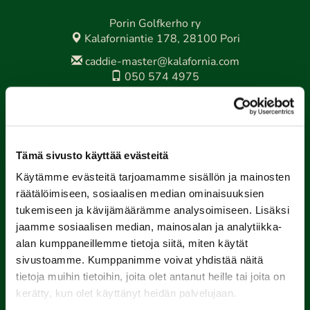
Porin Golfkerho ry
Kalaforniantie 178, 28100 Pori
caddie-master@kalafornia.com
050 574 4975
Lähetä WhatsApp-viesti
Toimisto
toimisto@kalafornia.com
Tämä sivusto käyttää evästeitä
Käytämme evästeitä tarjoamamme sisällön ja mainosten
räätälöimiseen, sosiaalisen median ominaisuuksien
Kalafornia on lasten,
tukemiseen ja kävijämäärämme analysoimiseen. Lisäksi
nuorten ja aikuisten
jaamme sosiaalisen median, mainosalan ja analytiikka-
Tähtiseura
alan kumppaneillemme tietoja siitä, miten käytät
sivustoamme. Kumppanimme voivat yhdistää näitä
Tähtiseura on Olympiakomitean, lajiliittojen ja liikunnan
tietoja muihin tietoihin, joita olet antanut heille tai joita on
aluejärjestöjen seurojen laatuohjelma. Keväällä 2024
kerätty, kun olet käyttänyt heidän palvelujaan.
PGK saavutti ensimmäisenä golfseurana aikuisliikunnan