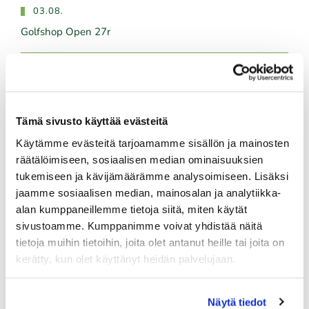
03.08.
Golfshop Open 27r
Tulevat tapahtumat
Tämä sivusto käyttää evästeitä
08.08.
Käytämme evästeitä tarjoamamme sisällön ja mainosten
IKH Milwaukee Open
räätälöimiseen, sosiaalisen median ominaisuuksien
tukemiseen ja kävijämäärämme analysoimiseen. Lisäksi
08.08.
jaamme sosiaalisen median, mainosalan ja analytiikka-
Green Card kurssi La 8.8. klo 10-14
alan kumppaneillemme tietoja siitä, miten käytät
10.08.
sivustoamme. Kumppanimme voivat yhdistää näitä
tietoja muihin tietoihin, joita olet antanut heille tai joita on
Green Card kurssi Ma 10.8. klo 17-21
kerätty, kun olet käyttänyt heidän palvelujaan.
10.08.
Pariskuntagolf 5/7
Näytä tiedot