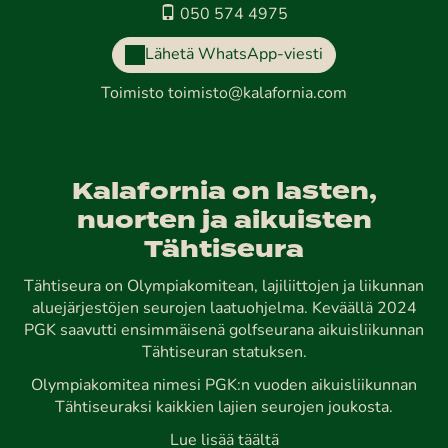
050 574 4975
Lähetä WhatsApp-viesti
Toimisto
toimisto@kalafornia.com
Kalafornia on lasten,
nuorten ja aikuisten
Tähtiseura
Tähtiseura on Olympiakomitean, lajiliittojen ja liikunnan
aluejärjestöjen seurojen laatuohjelma. Keväällä 2024
PGK saavutti ensimmäisenä golfseurana aikuisliikunnan
Tähtiseuran statuksen.
Olympiakomitea nimesi PGK:n vuoden aikuisliikunnan
Tähtiseuraksi kaikkien lajien seurojen joukosta.
Lue lisää täältä